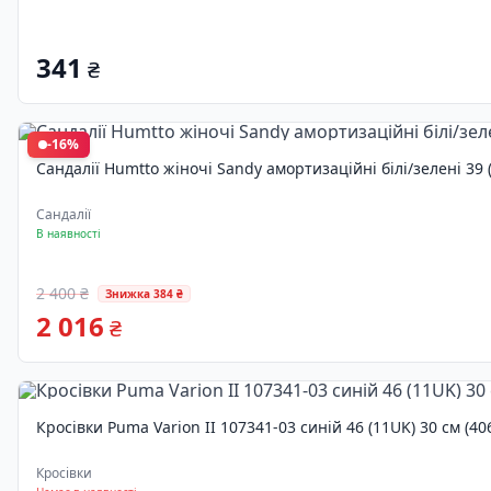
341
₴
-16%
Сандалії Humtto жіночі Sandy амортизаційні білі/зелені 39 
Сандалії
В наявності
2 400 ₴
Знижка 384 ₴
2 016
₴
Кросівки Puma Varion II 107341-03 синій 46 (11UK) 30 см (4
Кросівки