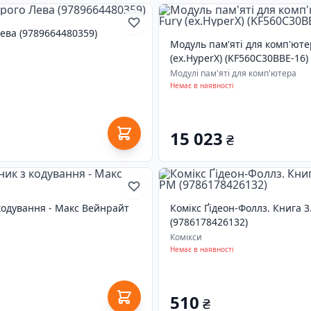
ева (9789664480359)
Модуль пам'яті для комп'юте
(ex.HyperX) (KF560C30BBE-16)
Модулі пам'яті для комп'ютера
Немає в наявності
15 023
₴
 кодування - Макс Вейнрайт
Комікс Ґідеон-Фоллз. Книга 
(9786178426132)
Комікси
Немає в наявності
510
₴