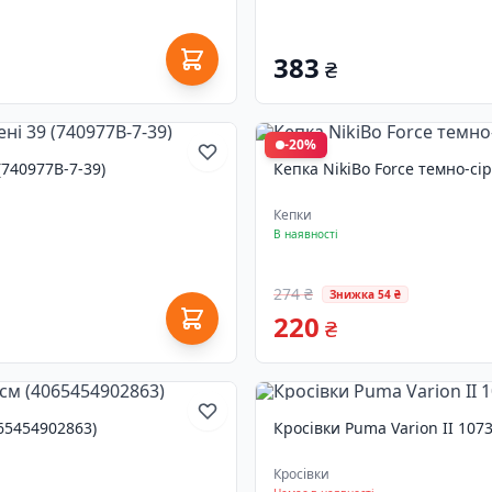
383
₴
-20%
(740977B-7-39)
Кепка NikiBo Force темно-сі
Кепки
В наявності
274 ₴
Знижка 54 ₴
220
₴
065454902863)
Кросівки Puma Varion II 1073
Кросівки