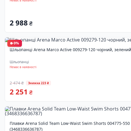
Немає в наявності
2 988
₴
-9%
Шльопанці Arena Marco Active 009279-120 чорний, зелений
Шльопанці
Немає в наявності
2 474 ₴
Знижка 223 ₴
2 251
₴
Плавки Arena Solid Team Low-Waist Swim Shorts 004775-550
(3468336636787)