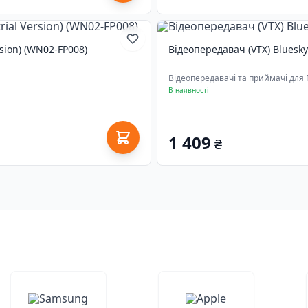
rsion) (WN02-FP008)
Відеопередавач (VTX) Bluesk
Відеопередавачі та приймачі для 
В наявності
1 409
₴