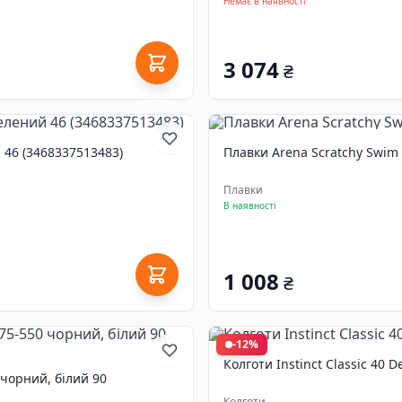
Немає в наявності
3 074
₴
 46 (3468337513483)
Плавки Arena Scratchy Swim 
Плавки
В наявності
1 008
₴
-12%
Колготи Instinct Classic 40 D
 чорний, білий 90
Колготи