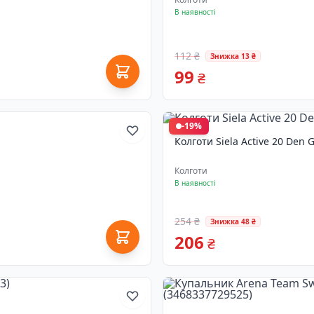
В наявності
112 ₴
Знижка 13 ₴
99
₴
-19%
Колготи Siela Active 20 Den 
Колготи
В наявності
254 ₴
Знижка 48 ₴
206
₴