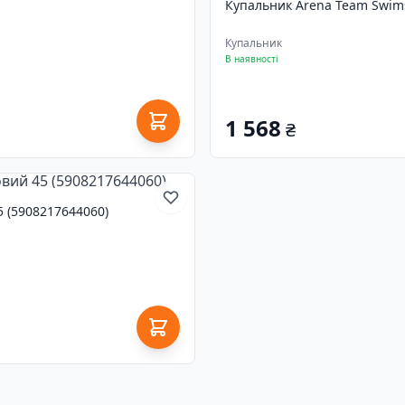
Купальник Arena Team Swims
Купальник
В наявності
1 568
₴
5 (5908217644060)