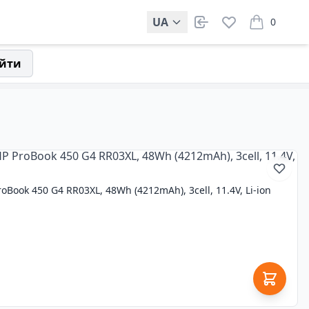
UA
0
items in car
йти
oBook 450 G4 RR03XL, 48Wh (4212mAh), 3cell, 11.4V, Li-ion