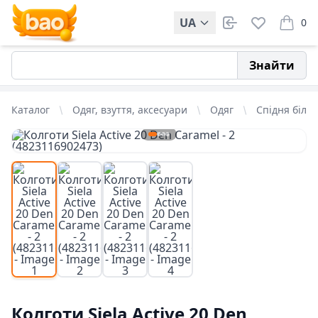
UA
0
items i
Знайти
Каталог
Одяг, взуття, аксесуари
Одяг
Спідня біли
Колготи Siela Active 20 Den