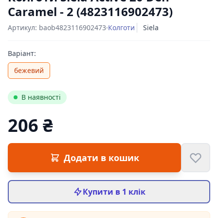
Caramel - 2 (4823116902473)
Артикул: baob4823116902473
Колготи
Siela
Варіант:
бежевий
В наявності
206 ₴
Цена:
Додати в кошик
Купити в 1 клік