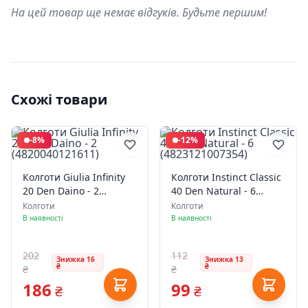
На цей товар ще немає відгуків. Будьте першим!
Схожі товари
-8%
-12%
Колготи Giulia Infinity
Колготи Instinct Classic
20 Den Daino - 2
40 Den Natural - 6
(4820040121611)
(4823121007354)
Колготи
Колготи
В наявності
В наявності
202
112
Знижка 16
Знижка 13
₴
₴
₴
₴
186
99
₴
₴