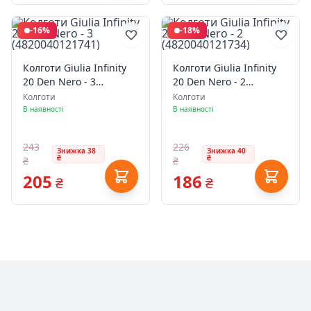
-16%
-18%
Колготи Giulia Infinity
Колготи Giulia Infinity
20 Den Nero - 3
20 Den Nero - 2
(4820040121741)
(4820040121734)
Колготи
Колготи
В наявності
В наявності
243
226
Знижка 38
Знижка 40
₴
₴
₴
₴
205
186
₴
₴