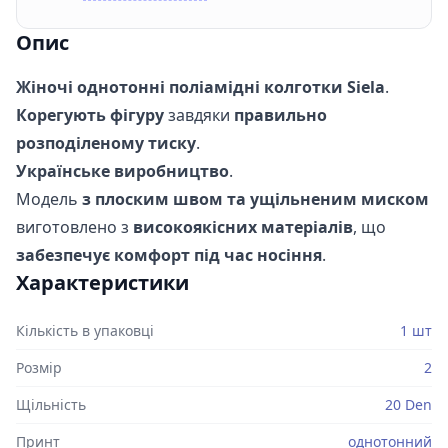
Опис
Жіночі однотонні поліамідні колготки Siela
.
Корегують фігуру
завдяки
правильно
розподіленому тиску
.
Українське виробництво
.
Модель
з плоским швом та ущільненим миском
виготовлено з
високоякісних матеріалів
, що
забезпечує комфорт під час носіння
.
Характеристики
Кількість в упаковці
1 шт
Розмір
2
Щільність
20 Den
Принт
однотонний