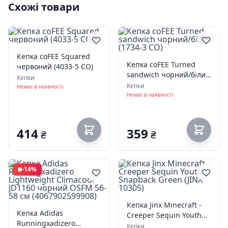
Схожі товари
Кепка coFEE Squared
Кепка coFEE Turned
червоний (4033-5 CO)
sandwich чорний/білий
Кепки
(1734-3 CO)
Кепки
Немає в наявності
Немає в наявності
414
359
₴
₴
-14%
Кепка Jinx Minecraft -
Кепка Adidas
Creeper Sequin Youth
Runningxadizero
Snapback Green (JINX-
Кепки