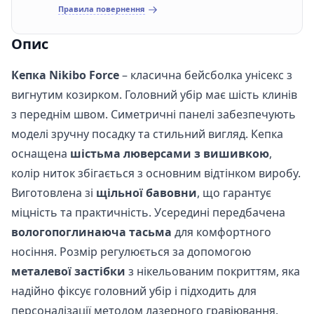
Правила повернення
Опис
Кепка Nikibo Force
– класична бейсболка унісекс з
вигнутим козирком. Головний убір має шість клинів
з переднім швом. Симетричні панелі забезпечують
моделі зручну посадку та стильний вигляд. Кепка
оснащена
шістьма люверсами з вишивкою
,
колір ниток збігається з основним відтінком виробу.
Виготовлена зі
щільної бавовни
, що гарантує
міцність та практичність. Усередині передбачена
вологопоглинаюча тасьма
для комфортного
носіння. Розмір регулюється за допомогою
металевої застібки
з нікельованим покриттям, яка
надійно фіксує головний убір і підходить для
персоналізації методом лазерного гравіювання.