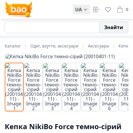
UA
0
items i
Знайти
Каталог
Одяг, взуття, аксесуари
Аксесуари
Кепки
-20%
Кепка NikiBo Force темно-сірий