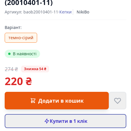
(20010401-11)
Артикул: baob20010401-11
Кепки
NikiBo
Варіант:
темно-сірий
В наявності
274 ₴
Знижка 54 ₴
220 ₴
Цена:
Додати в кошик
Купити в 1 клік