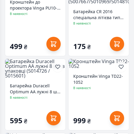
Кронштейн до
проектора Vinga PU10-
Батарейка CR 2016
4165W
В наявності
спеціальна літієва типу
таблетка 2016 3V, 2 шт.
В наявності
в упаковці Duracell
(5007667/5010969/5014810)
499
175
₴
₴
Кронштейн Vinga TD22-
1052
Батарейка Duracell
В наявності
Optimum AA лужні 8 шт.
в упаковці (5014726 /
В наявності
5015601)
595
999
₴
₴