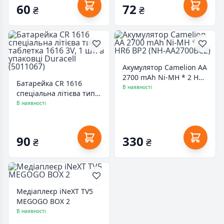
60
72
₴
₴
Акумулятор Camelion AA
2700 mAh Ni-MH * 2 HR6
Батарейка CR 1616
BP2 (NH-AA2700BC2)
В наявності
спеціальна літієва типу
таблетка 1616 3V, 1 шт.
В наявності
в упаковці Duracell
(5011067)
90
330
₴
₴
Медіаплеєр iNeXT TV5
MEGOGO BOX 2
В наявності