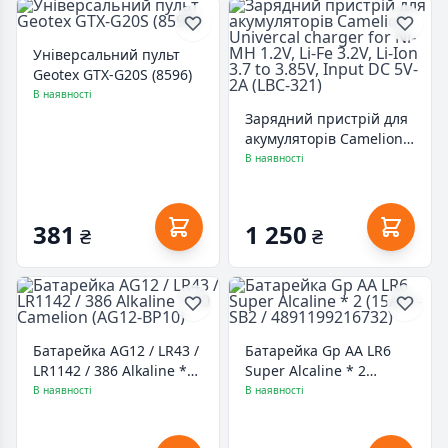
Універсальний пульт
Geotex GTX-G20S (8596)
В наявності
Зарядний пристрій для
акумуляторів Camelion
Univercal charger for Ni-
В наявності
MH 1.2V, Li-Fe 3.2V, Li-Ion
3.7 to 3.85V, Input DC 5V-
2A (LBC-321)
381
1 250
₴
₴
Батарейка AG12 / LR43 /
Батарейка Gp AA LR6
LR1142 / 386 Alkaline *
Super Alcaline * 2
10 Camelion (AG12-BP10)
(15A21-SB2 /
В наявності
В наявності
4891199216732)