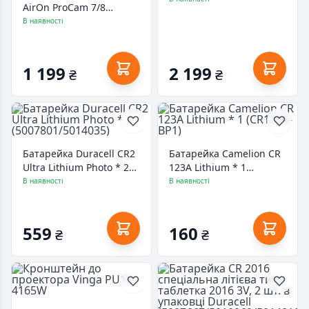
AirOn ProCam 7/8
waterproof box
В наявності
(69477915500024)
1 199
2 199
₴
₴
Батарейка Duracell CR2
Батарейка Camelion CR
Ultra Lithium Photo * 2
123A Lithium * 1
(5007801/5014035)
(CR123A-BP1)
В наявності
В наявності
559
160
₴
₴