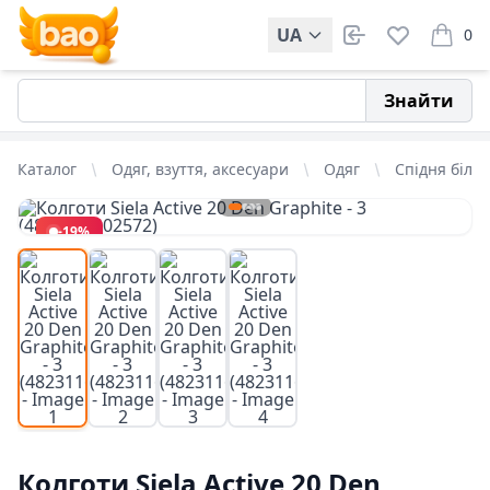
UA
0
items i
Знайти
Каталог
Одяг, взуття, аксесуари
Одяг
Спідня біли
-19%
Колготи Siela Active 20 Den