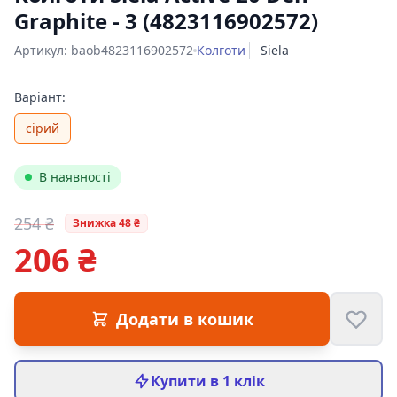
Graphite - 3 (4823116902572)
Артикул: baob4823116902572
Колготи
Siela
Варіант:
сірий
В наявності
254 ₴
Знижка 48 ₴
206 ₴
Цена:
Додати в кошик
Купити в 1 клік