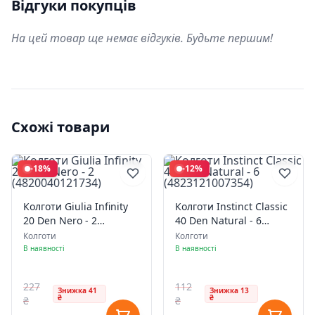
Відгуки покупців
На цей товар ще немає відгуків. Будьте першим!
Схожі товари
-18%
-12%
Колготи Giulia Infinity
Колготи Instinct Classic
20 Den Nero - 2
40 Den Natural - 6
(4820040121734)
(4823121007354)
Колготи
Колготи
В наявності
В наявності
227
112
Знижка 41
Знижка 13
₴
₴
₴
₴