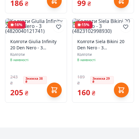
186
99
₴
₴
-16%
-15%
Колготи Giulia Infinity
Колготи Siela Bikini 20
20 Den Nero - 3
Den Nero - 3
(4820040121741)
(4823102998930)
Колготи
Колготи
В наявності
В наявності
243
189
Знижка 38
Знижка 29
₴
₴
₴
₴
205
160
₴
₴