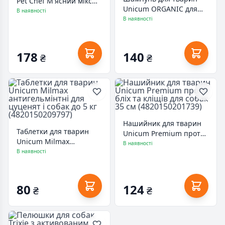
Pet Chef М'ясний мікс
Unicum ORGANIC для
800 г (4820255193649)
В наявності
цуценят та кошенят з
В наявності
аргановим маслом 200
мл (4820150206239)
178
140
₴
₴
Нашийник для тварин
Таблетки для тварин
Unicum Premium проти
Unicum Milmax
бліх та кліщів для собак
В наявності
антигельмінтні для
В наявності
35 см (4820150201739)
цуценят і собак до 5 кг
(4820150209797)
80
124
₴
₴