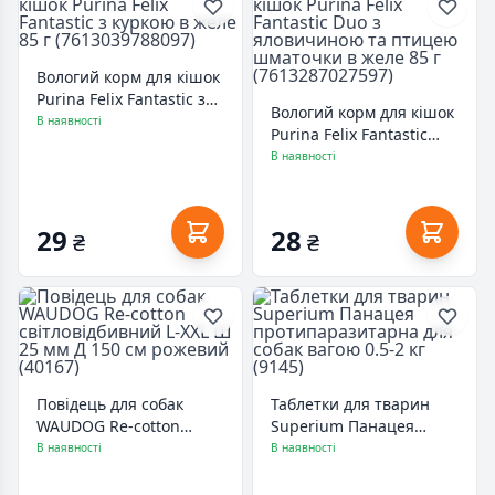
Вологий корм для кішок
Purina Felix Fantastic з
Вологий корм для кішок
куркою в желе 85 г
В наявності
Purina Felix Fantastic
(7613039788097)
Duo з яловичиною та
В наявності
птицею шматочки в
желе 85 г
(7613287027597)
29
28
₴
₴
Повідець для собак
Таблетки для тварин
WAUDOG Re-cotton
Superium Панацея
світловідбивний L-XXL
протипаразитарна для
В наявності
В наявності
Ш 25 мм Д 150 см
собак вагою 0.5-2 кг
рожевий (40167)
(9145)