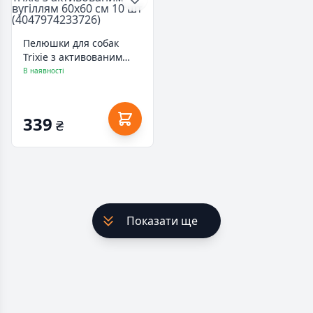
Пелюшки для собак
Trixie з активованим
вугіллям 60х60 см 10 шт
В наявності
(4047974233726)
339
₴
Показати ще