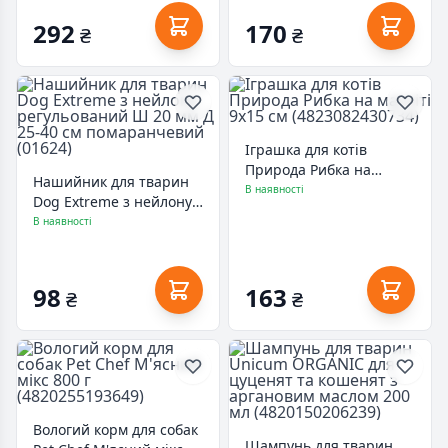
292
170
₴
₴
Іграшка для котів
Природа Рибка на
Нашийник для тварин
магніті 9х15 см
В наявності
Dog Extreme з нейлону
(4823082430734)
регульований Ш 20 мм
В наявності
Д 25-40 см
помаранчевий (01624)
98
163
₴
₴
Вологий корм для собак
Шампунь для тварин