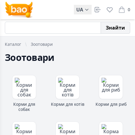
UA
0
items i
Знайти
Каталог
Зоотовари
Зоотовари
Корми для
Корми для котів
Корми для риб
собак