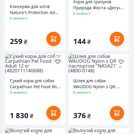
Корм для гризунів
Консерви для котів
Природа Фієста «Дегу»
Nature's Protection Adult
600 г (4823082413782)
В наявності
With Beef & Lamb 400 г
В наявності
(KIK45607)
259
144
₴
₴
Сухий корм для собак
Шлея для собак
Carpathian Pet Food Mini
WAUDOG Nylon з QR-
Adult 12 кг
паспортом "NASA21" S
В наявності
В наявності
(4820111140688)
(4800-0148)
1 830
376
₴
₴