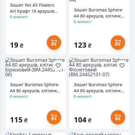
Зошит Yes А5 Flowers
Зошит Buromax Sphere
Art Крафт 18 аркушів
A4 80 аркушів, клітинка
лінія 5 дизайнів
В наявності
Зелений (BM.24452101-
В наявності
(765090)
04)
19
123
₴
₴
Зошит Buromax Sphere
Зошит Buromax Sphere
A4 80 аркушів, клітинка
A4 80 аркушів, клітинка
Бірюзовий
Фіолетовий
В наявності
В наявності
(BM.24452101-06)
(BM.24452101-07)
115
104
₴
₴