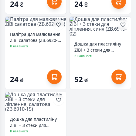
24
24
₴
₴
Палітра для малювання
ZiBi салатова (ZB.6920-
Дошка для пластиліну
15)
В наявності
ZiBi + 3 стеки для
ліплення, синя (ZB.6910-
В наявності
02)
24
52
₴
₴
Дошка для пластиліну
ZiBi + 3 стеки для
ліплення, салатова
В наявності