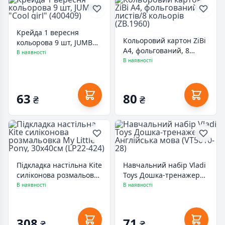
Крейда 1 вересня
Кольоровий картон ZiBi
кольорова 9 шт, JUMBO
А4, фольгований, 8
"Cool girl" (400409)
В наявності
листів/8 кольорів
В наявності
(ZB.1960)
63
80
₴
₴
Підкладка настільна Kite
Навчальний набір Vladi
силіконова розмальовка
Toys Дошка-тренажер
My Little Pony, 30х40см
Англійська мова
В наявності
В наявності
(LP22-424)
(VT5010-28)
308
71
₴
₴