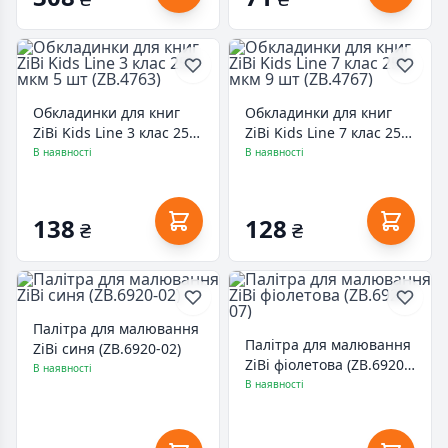
Обкладинки для книг
Обкладинки для книг
ZiBi Kids Line 3 клас 250
ZiBi Kids Line 7 клас 250
мкм 5 шт (ZB.4763)
мкм 9 шт (ZB.4767)
В наявності
В наявності
138
128
₴
₴
Палітра для малювання
Палітра для малювання
ZiBi синя (ZB.6920-02)
ZiBi фіолетова (ZB.6920-
В наявності
07)
В наявності