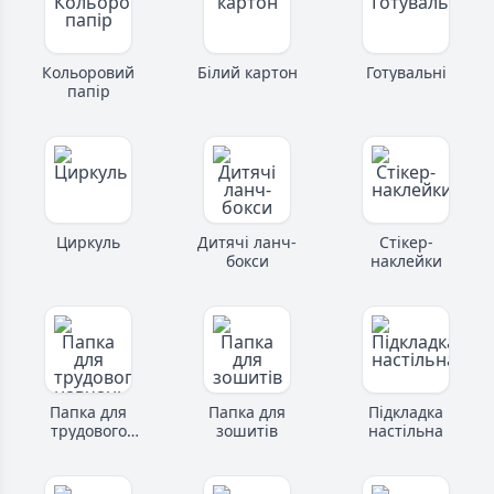
Кольоровий
Білий картон
Готувальні
папір
Циркуль
Дитячі ланч-
Стікер-
бокси
наклейки
Папка для
Папка для
Підкладка
трудового
зошитів
настільна
навчання