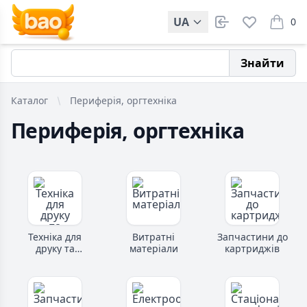
UA
0
items i
Знайти
Каталог
Периферія, оргтехніка
Периферія, оргтехніка
Техніка для
Витратні
Запчастини до
друку та
матеріали
картриджів
сканування