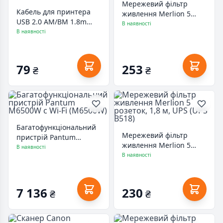
Мережевий фільтр
Кабель для принтера
живлення Merlion 5
USB 2.0 AM/BM 1.8m
розеток, 3 м (G530)
В наявності
Cablexpert (CCP-USB2-
В наявності
AMBM90-6)
79
253
₴
₴
Багатофункціональний
Мережевий фільтр
пристрій Pantum
живлення Merlion 5
M6500W с Wi-Fi
В наявності
розеток, 1,8 м, UPS (UPS
В наявності
(M6500W)
B518)
7 136
230
₴
₴