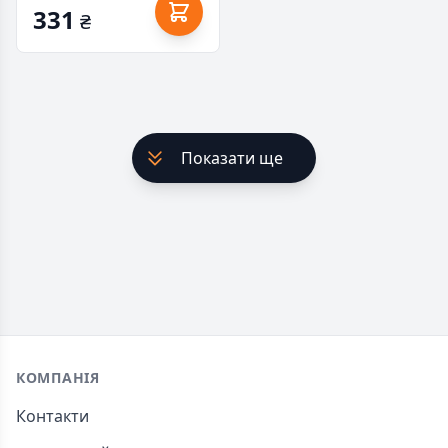
331
₴
Показати ще
Footer
КОМПАНІЯ
Контакти