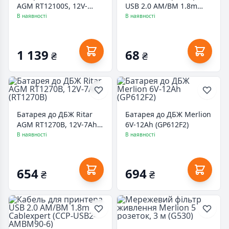
AGM RT12100S, 12V-
USB 2.0 AM/BM 1.8m
10Ah (RT12100S)
Patron (CAB-PN-AMBM-
В наявності
В наявності
18)
1 139
68
₴
₴
Батарея до ДБЖ Ritar
Батарея до ДБЖ Merlion
AGM RT1270B, 12V-7Ah
6V-12Ah (GP612F2)
(RT1270B)
В наявності
В наявності
654
694
₴
₴