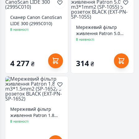
Сканер Canon CanoScan
LIDE 300 (2995C010)
Мережевий фільтр
В наявності
живлення Patron 5.0
m3*1mm2 (SP-1055) 5
В наявності
розеток BLACK (EXT-PN-
SP-1055)
4 277
314
₴
₴
Мережевий фільтр
живлення Patron 1.8
m3*1.5mm2 (SP-1652) 5
В наявності
розеток BLACK (EXT-PN-
SP-1652)