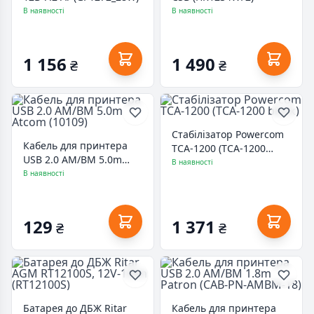
В наявності
В наявності
1 156
1 490
₴
₴
Стабілізатор Powercom
Кабель для принтера
TCA-1200 (TCA-1200
USB 2.0 AM/BM 5.0m
black)
В наявності
Atcom (10109)
В наявності
129
1 371
₴
₴
Батарея до ДБЖ Ritar
Кабель для принтера