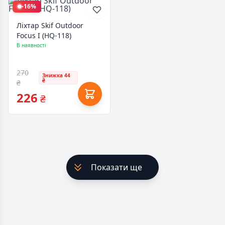
-16%
Ліхтар Skif Outdoor
Focus I (HQ-118)
В наявності
270
Знижка 44
₴
₴
226
₴
Показати ще