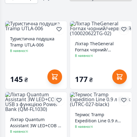
Туристична подушка
Ліхтар TheGeneral
Tramp UTLA-006
Fornax чорний/
В наявності
червоний
В наявності
(100020622TG-02)
145
177
₴
₴
Термос Tramp
Ліхтар Quantum
Expedition Line 0.9 л
Assistant 3W LED+COB з
Black (UTRC-027-black)
В наявності
USB з функцією Power
В наявності