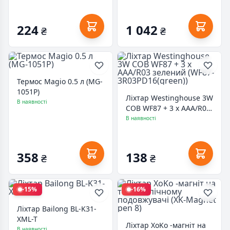
Bank (QM-FL1030)
224
1 042
₴
₴
Термос Magio 0.5 л (MG-
1051P)
Ліхтар Westinghouse 3W
В наявності
COB WF87 + 3 х AAA/R03
зелений (WF87-
В наявності
3R03PD16(green))
358
138
₴
₴
-15%
-16%
Ліхтар Bailong BL-K31-
XML-T
Ліхтар XoKo -магніт на
В наявності