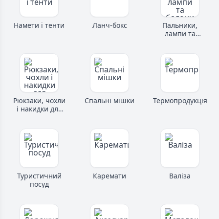
Намети і тенти
Ланч-бокс
Пальники,
лампи та
балони
Рюкзаки, чохли
Спальні мішки
Термопродукція
і накидки для
рюкзаків
Туристичний
Каремати
Валіза
посуд