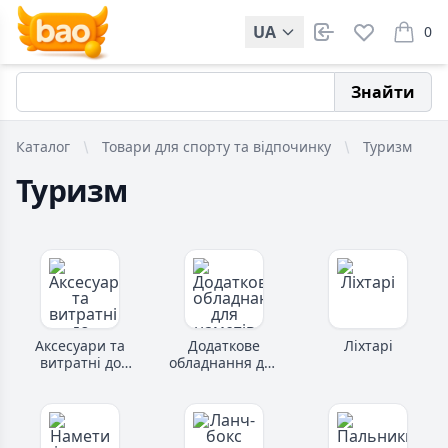
UA
0
items i
Знайти
Каталог
Товари для спорту та відпочинку
Туризм
Туризм
Аксесуари та
Додаткове
Ліхтарі
витратні до
обладнання для
газової
наметів
продукції