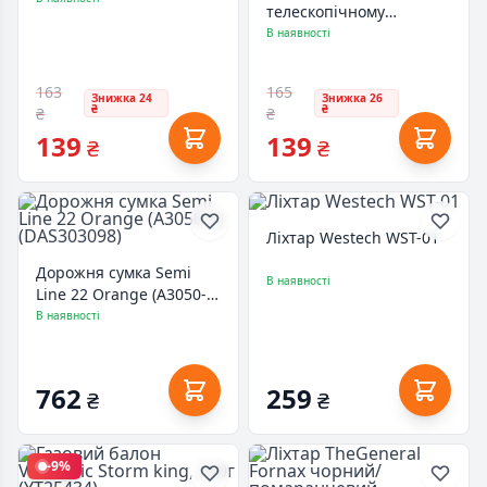
телескопічному
подовжувачі (XK-Magnet
В наявності
pen 8)
163
165
Знижка 24
Знижка 26
₴
₴
₴
₴
139
139
₴
₴
Ліхтар Westech WST-01
Дорожня сумка Semi
В наявності
Line 22 Orange (A3050-5)
(DAS303098)
В наявності
762
259
₴
₴
-9%