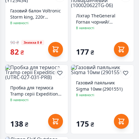
Газовий балон Voltronic
Ліхтар TheGeneral
Storm king, 220г
Fornax чорний/
(YT25434)
В наявності
помаранчевий
В наявності
(100020622TG-06)
90 ₴
Знижка 8 ₴
82
177
₴
₴
Газовий паяльник
Пробка для термоса
Sigma 10мм (2901551)
Tramp серіі Expedition
В наявності
(UTRC-027-031-PRB)
В наявності
138
175
₴
₴