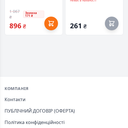
(UTLA-002)
Немає в наявності
1 067
Знижка
171 ₴
₴
896
261
₴
₴
Footer
КОМПАНІЯ
Контакти
ПУБЛІЧНИЙ ДОГОВІР (ОФЕРТА)
Політика конфіденційності