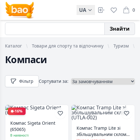
UA
0
items i
Знайти
Каталог
Товари для спорту та відпочинку
Туризм
Компаси
Фільтр
Сортувати за:
-16%
Компас Sigeta Orient
Компас Tramp Lite зі
(65065)
збільшувальним склом
В наявності