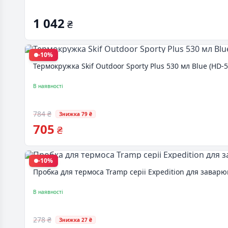
1 042
₴
-10%
Термокружка Skif Outdoor Sporty Plus 530 мл Blue (HD-
В наявності
784 ₴
Знижка 79 ₴
705
₴
-10%
Пробка для термоса Tramp серіі Expedition для завар
В наявності
278 ₴
Знижка 27 ₴