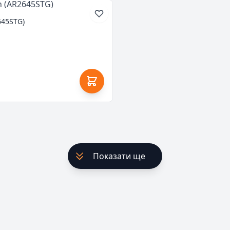
645STG)
Показати ще