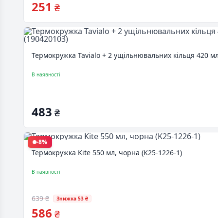
251
₴
Термокружка Tavialo + 2 ущільнювальних кільця 420 м
В наявності
483
₴
-8%
Термокружка Kite 550 мл, чорна (K25-1226-1)
В наявності
639 ₴
Знижка 53 ₴
586
₴