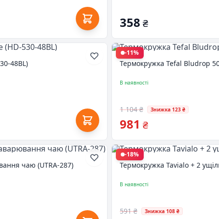
358
₴
-11%
530-48BL)
Термокружка Tefal Bludrop 5
В наявності
1 104 ₴
Знижка 123 ₴
981
₴
-18%
ювання чаю (UTRA-287)
Термокружка Tavialo + 2 ущі
В наявності
591 ₴
Знижка 108 ₴