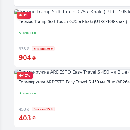
-3%
Термос Tramp Soft Touch 0.75 л Khaki (UTRC-108-khaki)
В наявності
933 ₴
Знижка 29 ₴
904
₴
-12%
Термокружка ARDESTO Easy Travel S 450 мл Blue (AR264
В наявності
458 ₴
Знижка 55 ₴
403
₴