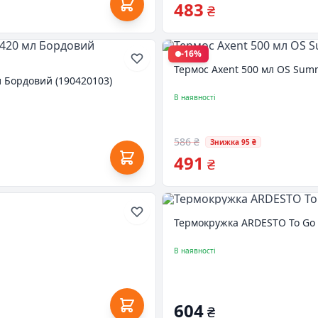
483
₴
-16%
Термос Axent 500 мл OS Summ
л Бордовий (190420103)
В наявності
586 ₴
Знижка 95 ₴
491
₴
Термокружка ARDESTO To Go 
В наявності
604
₴