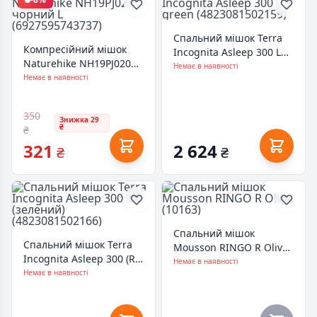
Спальний мішок Terra
Компресійний мішок
Incognita Asleep 300 L
Naturehike NH19PJ020
green (4823081502159)
Немає в наявності
чорний L
Немає в наявності
(6927595743737)
350
Знижка 29
₴
₴
321
2 624
₴
₴
Спальний мішок
Спальний мішок Terra
Mousson RINGO R Olive
Incognita Asleep 300 (R)
(10163)
Немає в наявності
(зелений)
Немає в наявності
(4823081502166)