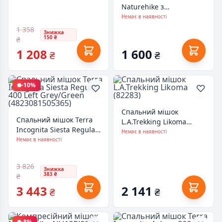
Naturehike з
капюшоном U250
Немає в наявності
NH20MSD07 (6°C) лівий,
1 358
Знижка
коричневий
150 ₴
₴
(6927595767207-L)
1 208
1 600
₴
₴
-10%
Спальний мішок
Спальний мішок Terra
L.A.Trekking Likoma
Incognita Siesta Regular
(82283)
Немає в наявності
400 Left Grey/Green
Немає в наявності
(4823081505365)
3 826
Знижка
383 ₴
₴
3 443
2 141
₴
₴
-8%