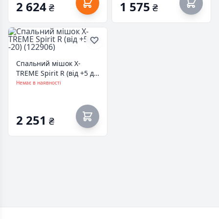
2 624
1 575
₴
₴
Спальний мішок X-
TREME Spirit R (від +5 до
-20) (122906)
Немає в наявності
2 251
₴
Footer