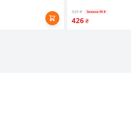
525 ₴
Знижка 99 ₴
426
₴