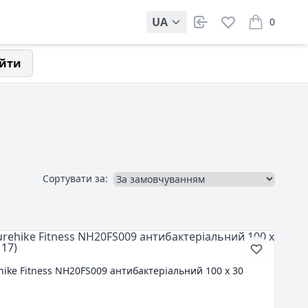
UA
0
items in car
йти
Сортувати за:
ike Fitness NH20FS009 антибактеріальний 100 х 30