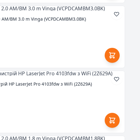
0 AM/BM 3.0 m Vinga (VCPDCAMBM3.0BK)
й HP LaserJet Pro 4103fdw з WiFi (2Z629A)