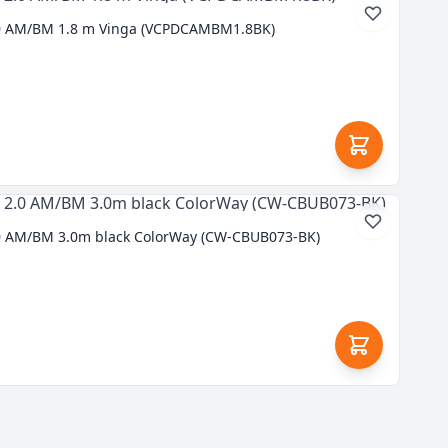
0 AM/BM 1.8 m Vinga (VCPDCAMBM1.8BK)
0 AM/BM 3.0m black ColorWay (CW-CBUB073-BK)