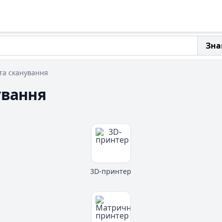
Зна
 та сканування
ування
3D-принтер