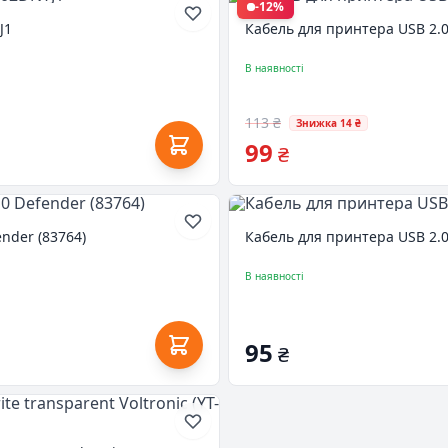
-12%
J1
Кабель для принтера USB 2.
В наявності
113 ₴
Знижка 14 ₴
99
₴
nder (83764)
Кабель для принтера USB 2.
В наявності
95
₴