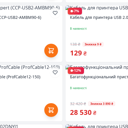
-7%
(CCP-USB2-AMBM90-6)
Кабель для принтера USB 2.
В наявності
138 ₴
Знижка 9 ₴
129
₴
-12%
le (ProfCable12-150)
Багатофункціональний пристрі
В наявності
32 420 ₴
Знижка 3 890 ₴
28 530
₴