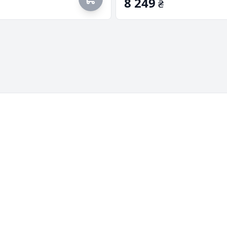
8 249
₴