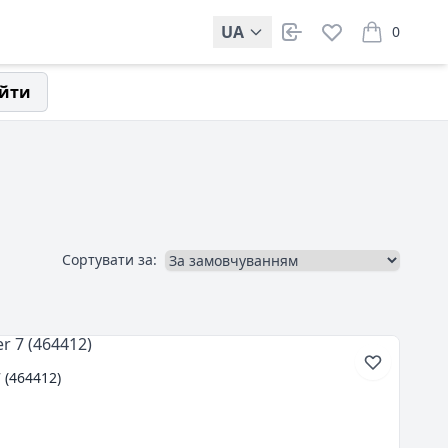
UA
0
items in car
йти
Сортувати за:
7 (464412)