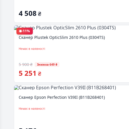
4 508
₴
-11%
Сканер Plustek OpticSlim 2610 Plus (0304TS)
Немає в наявності
5 900 ₴
Знижка 649 ₴
5 251
₴
Сканер Epson Perfection V39II (B11B268401)
Немає в наявності