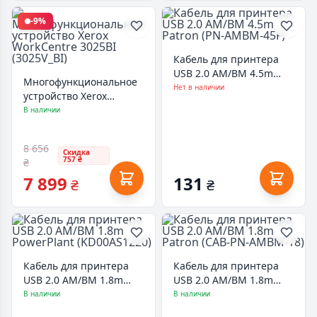
-9%
Кабель для принтера
USB 2.0 AM/BM 4.5m
Многофункциональное
Patron (PN-AMBM-45F)
Нет в наличии
устройство Xerox
WorkCentre 3025BI
В наличии
(3025V_BI)
8 656
Скидка
757 ₴
₴
7 899
131
₴
₴
Кабель для принтера
Кабель для принтера
USB 2.0 AM/BM 1.8m
USB 2.0 AM/BM 1.8m
PowerPlant
Patron (CAB-PN-AMBM-
В наличии
В наличии
(KD00AS1220)
18)