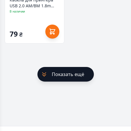
USB 2.0 AM/BM 1.8m
Cablexpert (CCP-USB2-
В наличии
AMBM90-6)
79
₴
Показать ещё
Footer