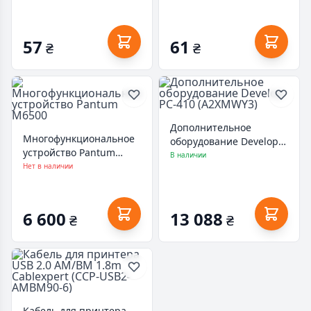
57
61
₴
₴
Дополнительное
Многофункциональное
оборудование Develop
устройство Pantum
PC-410 (A2XMWY3)
В наличии
M6500
Нет в наличии
6 600
13 088
₴
₴
Кабель для принтера