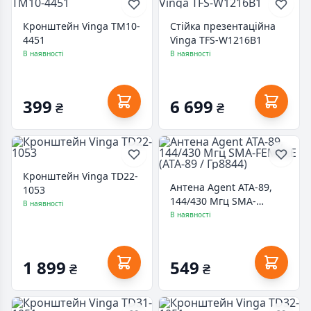
Кронштейн Vinga TM10-
Стійка презентаційна
4451
Vinga TFS-W1216B1
В наявності
В наявності
399
6 699
₴
₴
Кронштейн Vinga TD22-
Антена Agent ATA-89,
1053
144/430 Мгц SMA-
В наявності
FEMALE (ATA-89 / Гр8844)
В наявності
1 899
549
₴
₴