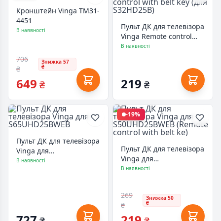
Кронштейн Vinga TM31-
4451
Пульт ДК для телевізора
В наявності
Vinga Remote control
with belt key (для
В наявності
S32HD25B)
706
Знижка 57
₴
₴
649
219
₴
₴
-19%
Пульт ДК для телевізора
Пульт ДК для телевізора
Vinga для
Vinga для
S65UHD25BWEB
В наявності
S50UHD25BWEB (Remote
В наявності
control with belt ke)
269
Знижка 50
₴
₴
727
219
₴
₴