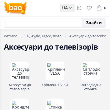
UA
0
items i
Знайти
Каталог
ТБ, Аудіо, Відео, Фото
Аксесуари до телевізор
Аксесуари до телевізорів
Аксесуари до
Кріплення VESA
Світлодіодна
телевізорів
стрічка