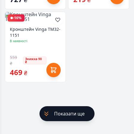
-16%
Кронштейн Vinga TM32-
1151
В наявності
559
Знижка 90
₴
₴
469
₴
Показати ще