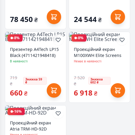
78 450
24 544
₴
₴
-8%
-8%
Презентер A4Tech LP15
Проекційний екран
Black (4711421948418)
M100XWH Elite Screens
В наявності
Немає в наявності
719
7 520
Знижка 59
Знижка
₴
602 ₴
₴
₴
660
6 918
₴
₴
-16%
Проекційний екран
Atria TRM-HD-92D
Немає в наявності