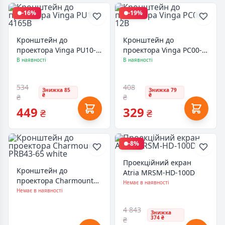
-16%
-19%
Кронштейн до
Кронштейн до
проектора Vinga PU10-
проектора Vinga PC00-
4165B
12B
В наявності
В наявності
534
408
Знижка 85
Знижка 79
₴
₴
₴
₴
449
329
₴
₴
-8%
Проекційний екран
Кронштейн до
Atria MRSM-HD-100D
проектора Charmount
Немає в наявності
PRB43-65 white
Немає в наявності
4 843
Знижка
374 ₴
₴