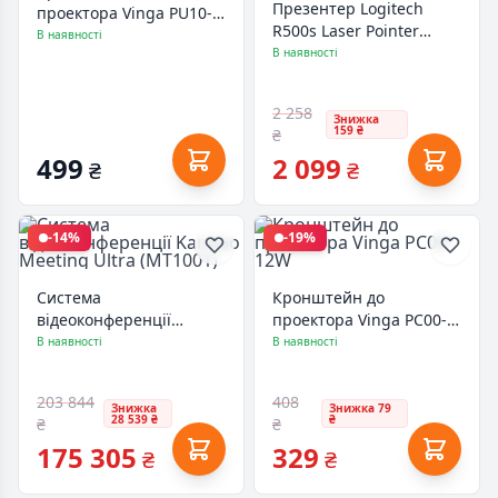
Презентер Logitech
проектора Vinga PU10-
R500s Laser Pointer
4165W
В наявності
Presentation Remote
В наявності
Graphite (910-005843)
2 258
Знижка
159 ₴
₴
499
2 099
₴
₴
-14%
-19%
Система
Кронштейн до
відеоконференції
проектора Vinga PC00-
Kandao Meeting Ultra
12W
В наявності
В наявності
(MT1001)
203 844
408
Знижка
Знижка 79
28 539 ₴
₴
₴
₴
175 305
329
₴
₴