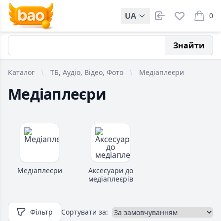
UA
0
items i
Знайти
Каталог
ТБ, Аудіо, Відео, Фото
Медіаплеєри
Медіаплеєри
Медіаплеєри
Аксесуари до
медіаплеєрів
Фільтр
Сортувати за: