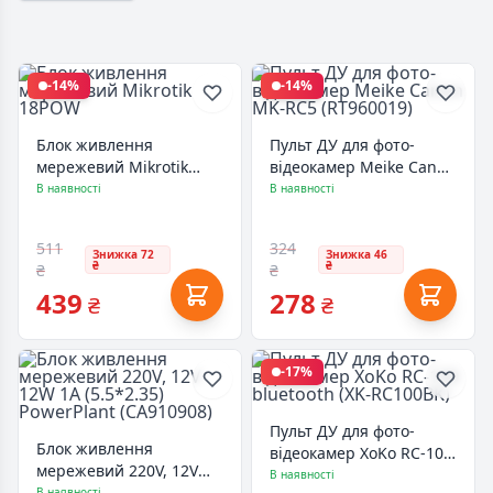
-14%
-14%
Блок живлення
Пульт ДУ для фото-
мережевий Mikrotik
відеокамер Meike Canon
18POW
MK-RC5 (RT960019)
В наявності
В наявності
511
324
Знижка 72
Знижка 46
₴
₴
₴
₴
439
278
₴
₴
-17%
Пульт ДУ для фото-
Блок живлення
відеокамер XoKo RC-100
мережевий 220V, 12V
bluetooth (XK-RC100BK)
В наявності
12W 1A (5.5*2.35)
В наявності