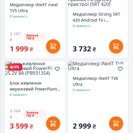
Медіаплеєр iNeXT inext
TV5 Ultra
Медіаплеєр Strong SRT
В наявності
420 Android TV і
ефірний приймач в
В наявності
одному пристрої (SRT
2 197
Знижка
420)
198 ₴
₴
1 999
3 732
₴
₴
-5%
Медіаплеєр iNeXT TV6
Блок живлення
Ultra
мережевий PowerPlant
В наявності
25.2V 8A (PB931354)
В наявності
3 784
Знижка
185 ₴
₴
3 599
2 999
₴
₴