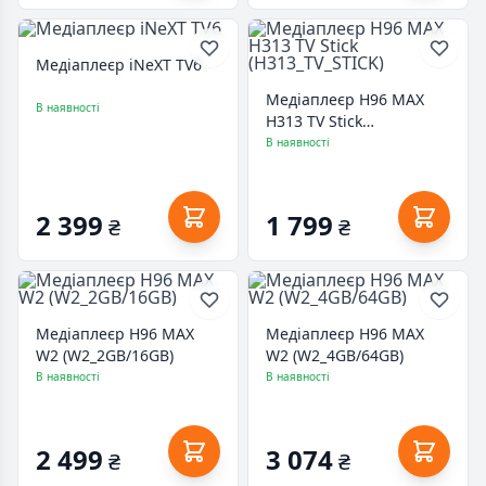
Медіаплеєр iNeXT TV6
Медіаплеєр H96 MAX
В наявності
H313 TV Stick
(H313_TV_STICK)
В наявності
2 399
1 799
₴
₴
Медіаплеєр H96 MAX
Медіаплеєр H96 MAX
W2 (W2_2GB/16GB)
W2 (W2_4GB/64GB)
В наявності
В наявності
2 499
3 074
₴
₴