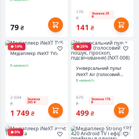
PowerPlant (CA910908)
170
Знижка 29
₴
₴
79
141
₴
₴
-14%
-26%
Медіаплеєр iNeXT TV5
В наявності
Універсальний пульт
iNeXT Air (голосовий
пошук, гіроскоп,
В наявності
підсвічування) (NXT-008)
2 034
675
Знижка
Знижка 176
285 ₴
₴
₴
₴
1 749
499
₴
₴
-9%