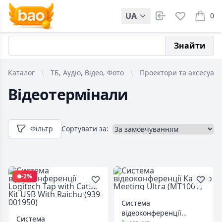
UA
0
items i
Знайти
Каталог
ТБ, Аудіо, Відео, Фото
Проектори та аксесуар
Відеотермінали
Фільтр
Сортувати за:
-2%
Система
відеоконференції
Система