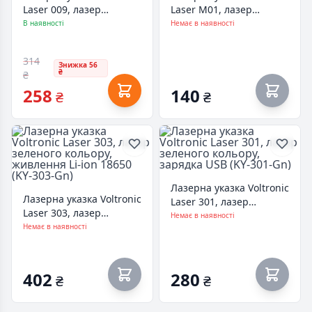
Laser 009, лазер
Laser M01, лазер
зеленого кольору,
червоного кольору,
В наявності
Немає в наявності
живлення Li-ion 18650
живлення 2хAAA (KY-
(KY-009-R)
M01-Red)
314
Знижка 56
₴
₴
258
140
₴
₴
Лазерна указка Voltronic
Лазерна указка Voltronic
Laser 301, лазер
Laser 303, лазер
зеленого кольору,
Немає в наявності
зеленого кольору,
Немає в наявності
зарядка USB (KY-301-Gn)
живлення Li-ion 18650
(KY-303-Gn)
402
280
₴
₴