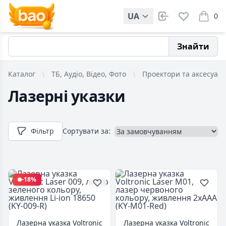
UA
0
items i
Знайти
Каталог
ТБ, Аудіо, Відео, Фото
Проектори та аксесуар
Лазерні указки
Фільтр
Сортувати за:
-18%
Лазерна указка Voltronic
Лазерна указка Voltronic