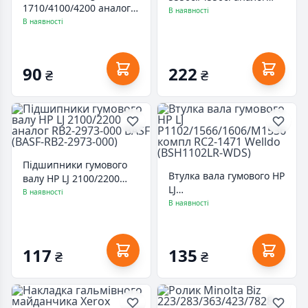
1710/4100/4200 аналог
2K906370 AHK (3207129)
В наявності
JC72-01231A AHK
В наявності
(3204622)
90
222
₴
₴
0
Підшипники гумового
Втулка вала гумового HP
валу HP LJ 2100/2200
LJ
аналог RB2-2973-000
В наявності
P1102/1566/1606/M1536
В наявності
BASF (BASF-RB2-2973-
компл RC2-1471 Welldo
000)
(BSH1102LR-WDS)
117
135
₴
₴