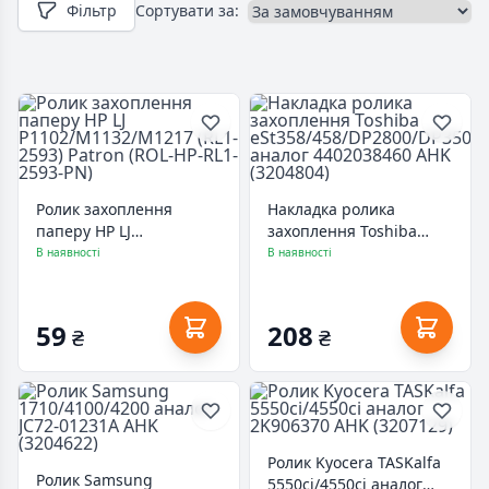
Фільтр
Сортувати за:
Ролик захоплення
Накладка ролика
паперу HP LJ
захоплення Toshiba
P1102/M1132/M1217
eSt358/458/DP2800/DP3500/D
В наявності
В наявності
(RL1-2593) Patron (ROL-
аналог 4402038460 AHK
HP-RL1-2593-PN)
(3204804)
59
208
₴
₴
Ролик Kyocera TASKalfa
Ролик Samsung
5550ci/4550ci аналог