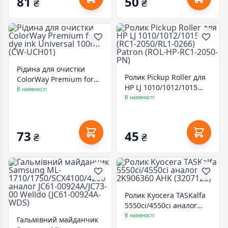
81
50
₴
₴
Рідина для очистки
Ролик Pickup Roller для
ColorWay Premium for
HP LJ 1010/1012/1015
dye ink Universal 100ml
В наявності
(RC1-2050/RL1-0266)
В наявності
(CW-UCH01)
Patron (ROL-HP-RC1-
2050-PN)
73
45
₴
₴
Ролик Kyocera TASKalfa
5550ci/4550ci аналог
2K906360 AHK (3207128)
В наявності
Гальмівний майданчик