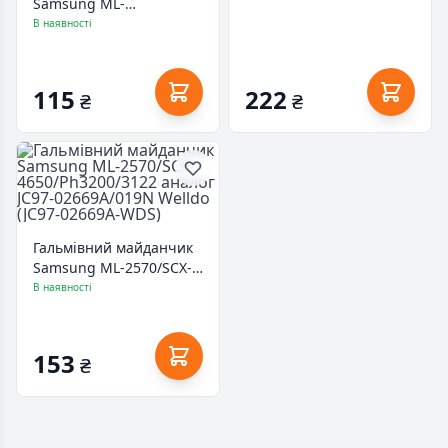
Samsung ML-
1710/1750/SCX4100/4200
В наявності
аналог JC61-
00924A/JC73-00 Welldo
(JC61-00924A-WDS)
115
222
₴
₴
Гальмівний майданчик
Samsung ML-2570/SCX-
4650/Ph3200/3122
В наявності
аналог JC97-
02669A/019N Welldo
(JC97-02669A-WDS)
153
₴