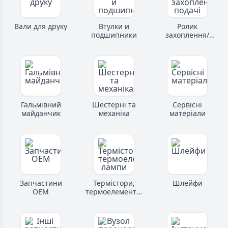
Вали для друку
Втулки и
Ролик
подшипники
захоплення/
подачі
Гальмівний
Шестерні та
Сервісні
майданчик
механіка
матеріали
Запчастини
Термістори,
Шлейфи
OEM
термоелементи,
лампи