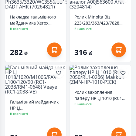
Накладка гальмівного
Ролик Minolta Biz
майданчика Xerox
223/283/363/423/7828
Ph3635/3320/WC3550/3315/3325
аналог A00J563600 AHK
В наявності
В наявності
DADF AHK (70264821)
(3204814)
282
316
₴
₴
Ролик захоплення
паперу HP LJ 1010 (RC1-
Гальмівний майданчик
2050/RL1-0266) Makkon
В наявності
HP LJ
(ZMN-HP-1010-PICK)
1018/1020/M1005/FAX-
В наявності
L100/120/90 (RC1-
2038/RM1-0648) Veaye
(RC1-2038-VE)