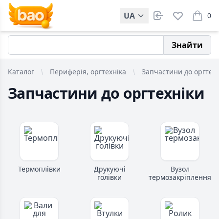
UA
0
items i
Знайти
Каталог
Периферія, оргтехніка
Запчастини до оргтех
Запчастини до оргтехніки
Термоплівки
Друкуючі
Вузол
голівки
термозакріплення