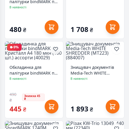
палітурки bindMARK пл.
Кристалл А4 180 мкн
В наявності
(100 шт.) бесцв. (40191)
480
1 708
₴
₴
-9%
Обкладинка для
Знищувач документів
палітурки bindMARK пл.
Media-Tech WHITE
Кристалл А4 180 мкн
SHREDDER (MT223)
В наявності
В наявності
(100 шт.) ассорти (40029)
(884007)
490
Знижка 45
₴
₴
445
1 893
₴
₴