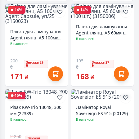
-14%
-14%
Плівка для ламінування
Плівка для ламінування
Agent глянц. А5 60мкн
Agent глянц. А5 100мк
(100 шт.) (3150006)
В наявності
Agent Capsule, уп/25
В наявності
(3150023)
200
195
Знижка 29
Знижка 27
₴
₴
₴
₴
171
168
₴
₴
-15%
Різак KW-Trio 13048, 300
Ламінатор Royal
мм (22339)
Sovereign ES 915 (20129)
В наявності
В наявності
2 250
Знижка