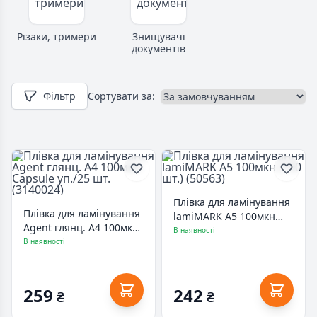
Різаки, тримери
Знищувачі
документів
Фільтр
Сортувати за:
Плівка для ламінування
Плівка для ламінування
lamiMARK А5 100мкн
Agent глянц. А4 100мкн
(100 шт.) (50563)
В наявності
Capsule уп./25 шт.
В наявності
(3140024)
259
242
₴
₴