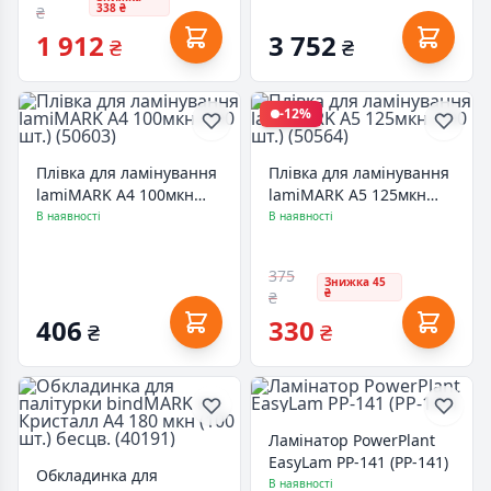
338 ₴
₴
1 912
3 752
₴
₴
-12%
Плівка для ламінування
Плівка для ламінування
lamiMARK А4 100мкн
lamiMARK А5 125мкн
(100 шт.) (50603)
(100 шт.) (50564)
В наявності
В наявності
375
Знижка 45
₴
₴
406
330
₴
₴
Ламінатор PowerPlant
EasyLam PP-141 (PP-141)
Обкладинка для
В наявності