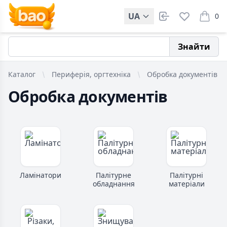
UA
0
items i
Знайти
Каталог
Периферія, оргтехніка
Обробка документів
Обробка документів
Ламінатори
Палітурне
Палітурні
обладнання
матеріали