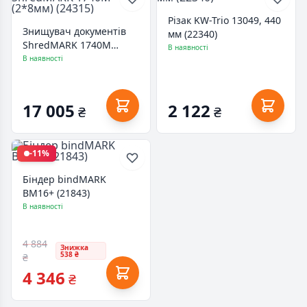
Різак KW-Trio 13049, 440
Знищувач документів
мм (22340)
ShredMARK 1740M
В наявності
(2*8мм) (24315)
В наявності
17 005
2 122
₴
₴
-11%
Біндер bindMARK
BM16+ (21843)
В наявності
4 884
Знижка
538 ₴
₴
4 346
₴