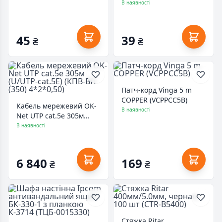
спиральный 2м RJ9
В наявності
(17319)
45
39
₴
₴
Патч-корд Vinga 5 m
COPPER (VCPPCC5B)
Кабель мережевий OK-
В наявності
Net UTP cat.5e 305м
(U/UTP-cat.5Е) (КПВ-ВП
В наявності
(350) 4*2*0,50)
6 840
169
₴
₴
Стяжка Ritar