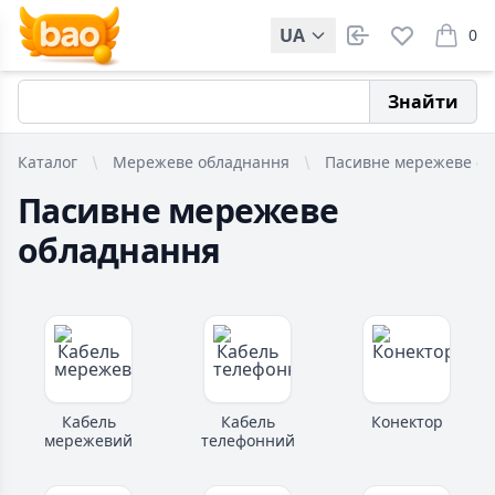
UA
0
items i
Знайти
Каталог
Мережеве обладнання
Пасивне мережеве о
Пасивне мережеве
обладнання
Кабель
Кабель
Конектор
мережевий
телефонний