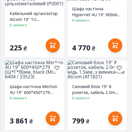
Шафа настінна
Кабельний організатор
Hypernet 4U 19" 600x600
Atcom 19" 1U
(WMNC66-4U-FLAT)
В наявності
гребінчатий,
В наявності
цільнометалевий
(P0001)
225
4 770
₴
₴
Шафа настінна Merlion
Силовий блок 19" 8
4U 19" 600*450*279
розеток, кабель 2.0m
(Ш*Г*В)мм, black (Ml3-
мідь 1.5мм, з
В наявності
В наявності
6404 / 23523)
вимикачем Atcom
(AT1821)
3 861
799
₴
₴