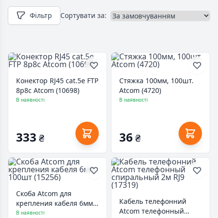
Фільтр
Сортувати за:
Конектор RJ45 cat.5e FTP
Стяжка 100мм, 100шт.
8p8c Atcom (10698)
Atcom (4720)
В наявності
В наявності
333
36
₴
₴
Скоба Atcom для
Кабель телефонний
крепления кабеля 6мм
Atcom телефонный
100шт (15256)
В наявності