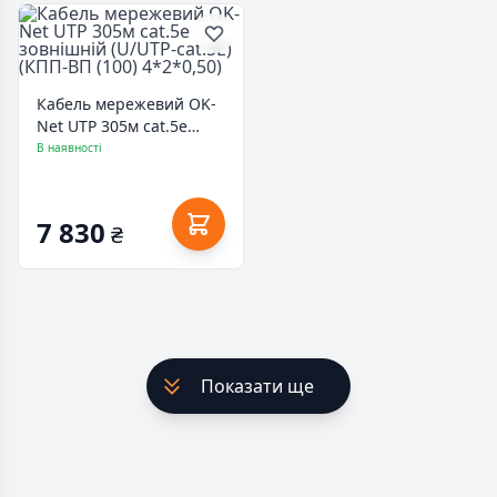
Кабель мережевий OK-
Net UTP 305м cat.5e
зовнішній (U/UTP-cat.5Е)
В наявності
(КПП-ВП (100) 4*2*0,50)
7 830
₴
Показати ще