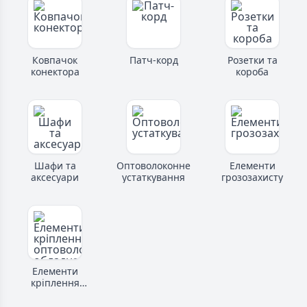
Ковпачок
Патч-корд
Розетки та
конектора
короба
Шафи та
Оптоволоконне
Елементи
аксесуари
устаткування
грозозахисту
Елементи
кріплення
оптоволоконного
обладнання