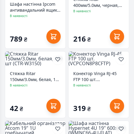
Шафа настінна Ipcom
400мм/5.0мм, черная,
антивандальний ящик
100 шт (CTR-B5400)
В наявності
БК-330-1 з планкою
В наявності
К-3714 (ТЦБ-0015330)
789
216
₴
₴
Стяжка Ritar
Конектор Vinga RJ-45
150мм/3.0мм, белая, 100
FTP 100 шт.
шт (CTR-W3150)
(VCPCON8P8CFTP)
В наявності
В наявності
42
319
₴
₴