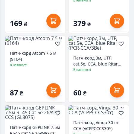
PowerPlant (CA912605)
В наявності
169
379
₴
₴
Патч-корд Atcom 7.5 м
Патч-корд 3м, UTP,
(9164)
cat.5e, CCA, blue Ritar
В наявності
(PCR-CCA/3Be)
В наявності
87
60
₴
₴
Патч-корд Vinga 30 m
Патч-корд GEPLINK 7.5м
CCA (VCPPCCCS30Y)
RJ-45 Cat.5e 26AWG CCS