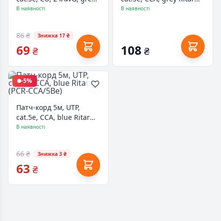
Kingda (KD-PAFT4200GY)
(PCR-CCA/15G)
В наявності
В наявності
86 ₴
Знижка 17 ₴
69
108
₴
₴
-5%
Патч-корд 5м, UTP,
cat.5e, CCA, blue Ritar
(PCR-CCA/5Be)
В наявності
66 ₴
Знижка 3 ₴
63
₴