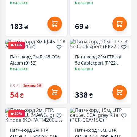
В наявності
В наявності
183
69
₴
₴
-14%
Патч-корд 3м RJ-45 CCA
Патч-корд 20м FTP cat
Atcom (9162)
5е Cablexpert (PP22-
20M)
В наявності
В наявності
63 ₴
Знижка 9 ₴
54
338
₴
₴
-20%
Патч-корд 2м, FTP,
Патч-корд 15м, UTP,
cat.5e, CU, 24AWG, grey
cat.5e, CCA, grey Ritar