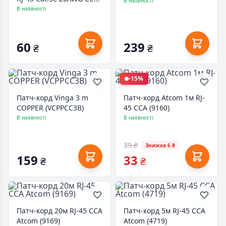
В наявності
(GL8075)
В наявності
60
239
₴
₴
-15%
Патч-корд Vinga 3 m
Патч-корд Atcom 1м RJ-
COPPER (VCPPCC3B)
45 CCA (9160)
В наявності
В наявності
39 ₴
Знижка 6 ₴
159
33
₴
₴
Патч-корд 20м RJ-45 CCA
Патч-корд 5м RJ-45 CCA
Atcom (9169)
Atcom (4719)