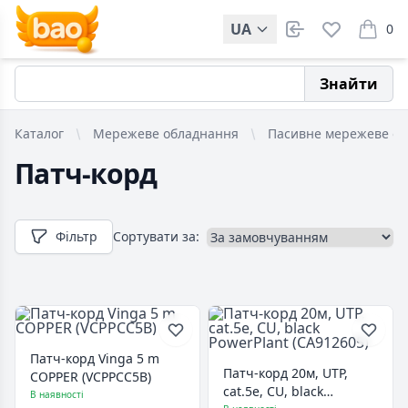
UA
0
items i
Знайти
Каталог
Мережеве обладнання
Пасивне мережеве о
Патч-корд
Фільтр
Сортувати за:
Патч-корд Vinga 5 m
Патч-корд 20м, UTP,
COPPER (VCPPCC5B)
cat.5e, CU, black
В наявності