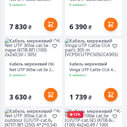
зовнішній (U/UTP-cat.5Е)
(U/UTP-cat.5Е) (КПВ-ВП
В наявності
В наявності
(КПП-ВП (100) 4*2*0,50)
(100) 4*2*0,49)
7 830
6 390
₴
₴
Кабель мережевий OK-
Кабель мережевий
Net UTP 305м cat.5e 2
Vinga UTP Cat5e CCA 4
пари (КПВ-ВП (100)
pairs 305 m
В наявності
В наявності
2х2х0,50 / 305)
(VCPDCUTPC505CCA305)
3 630
1 739
₴
₴
-12%