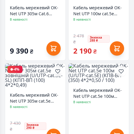
Кабель мережевий OK-
Кабель мережевий OK-
Net UTP 305м Cat.6
Net UTP 100м cat.5e
outdoor (U/UTP-cat.6)
(U/UTP-cat.5E) (КПВ-ВП
В наявності
В наявності
(КПП-ВП (250) 4*2*0,54)
(100) 4х2х0,49 / 100)
2 478
Знижка
288 ₴
₴
9 390
2 190
₴
₴
-4%
Кабель мережевий OK-
Кабель мережевий OK-
Net UTP cat.5e 100м
Net UTP 305м cat.5e
(U/UTP-cat.5Е) (КПВ-ВП
В наявності
зовнішній (U/UTP-cat.5E-
В наявності
(350) 4*2*0,50 / 100)
SL) (КПП-ВП (100)
4*2*0,49)
7 430
Знижка
290 ₴
₴