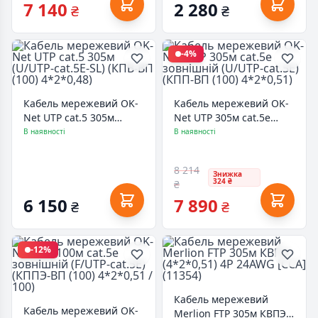
7 140
2 280
₴
₴
-4%
Кабель мережевий OK-
Кабель мережевий OK-
Net UTP cat.5 305м
Net UTP 305м cat.5e
(U/UTP-cat.5Е-SL) (КПВ-
зовнішній (U/UTP-cat.5Е)
В наявності
В наявності
ВП (100) 4*2*0,48)
(КПП-ВП (100) 4*2*0,51)
8 214
Знижка
324 ₴
₴
6 150
7 890
₴
₴
-12%
Кабель мережевий
Кабель мережевий OK-
Merlion FTP 305м КВПЭ