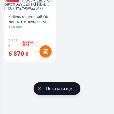
Кабель мережевий OK-
Net U/UTP 305м cat.5E-
SL patch AWG26 (КГПВ-
В наявності
ВП (100) 4*2*AWG26/7)
7 328
Знижка
458 ₴
₴
6 870
₴
Показати ще