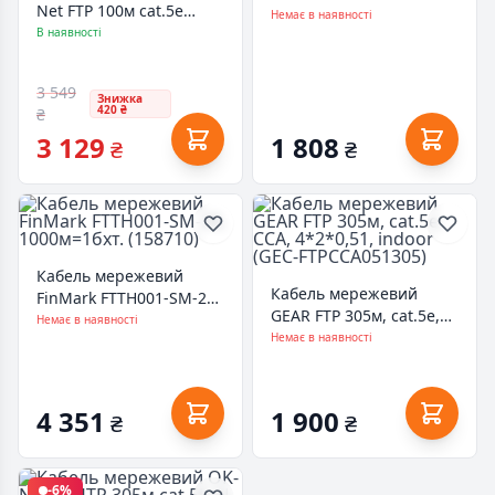
Net FTP 100м cat.5e
(4*2*0,51) 4Р 24AWG
Немає в наявності
зовнішній (F/UTP-cat.5E)
В наявності
[СCA] (11354)
(КППЭ-ВП (100) 4*2*0,51
/ 100)
3 549
Знижка
420 ₴
₴
3 129
1 808
₴
₴
Кабель мережевий
Кабель мережевий
FinMark FTTH001-SM-28,
GEAR FTP 305м, cat.5e,
1000м=1бхт. (158710)
Немає в наявності
CCA, 4*2*0,51, indoor
Немає в наявності
(GEC-FTPCCA051305)
4 351
1 900
₴
₴
-6%