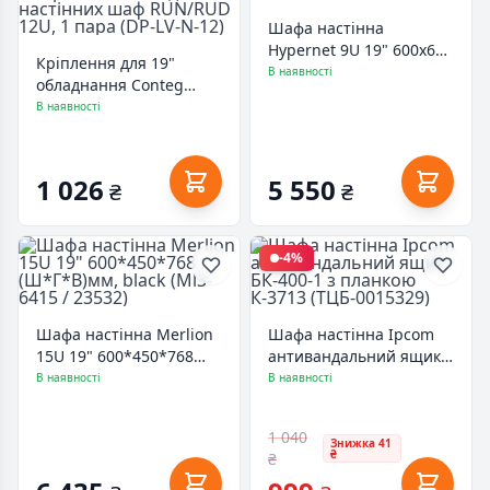
Шафа настінна
Hypernet 9U 19" 600x600
Кріплення для 19"
ProLine (PL-WMNC66-9U)
В наявності
обладнання Conteg
Направляючі 19" до
В наявності
настінних шаф
RUN/RUD 12U, 1 пара
(DP-LV-N-12)
1 026
5 550
₴
₴
-4%
Шафа настінна Merlion
Шафа настінна Ipcom
15U 19" 600*450*768
антивандальний ящик
(Ш*Г*В)мм, black (Ml3-
БК-400-1 з планкою
В наявності
В наявності
6415 / 23532)
К-3713 (ТЦБ-0015329)
1 040
Знижка 41
₴
₴