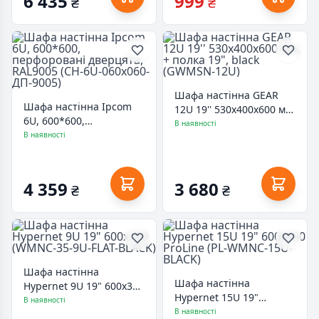
6 435
999
₴
₴
Шафа настінна GEAR
Шафа настінна Ipcom
12U 19'' 530x400x600 мм,
6U, 600*600,
+ полка 19", black
В наявності
перфоровані дверцята,
В наявності
(GWMSN-12U)
RAL9005 (СН-6U-
060х060-ДП-9005)
4 359
3 680
₴
₴
Шафа настінна
Шафа настінна
Hypernet 9U 19" 600x350
Hypernet 15U 19"
(WMNC-35-9U-FLAT-
В наявності
600x450 ProLine (PL-
В наявності
BLACK)