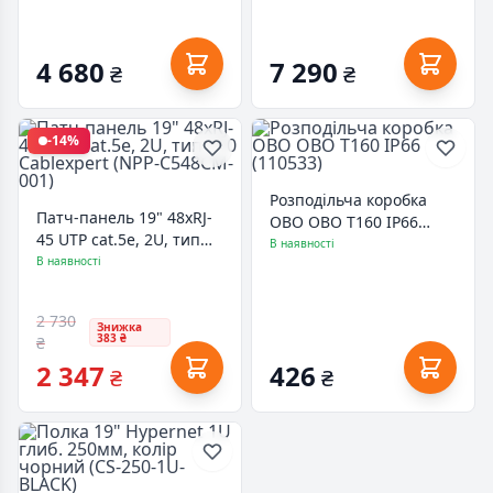
WMNC-15U-BLACK)
4 680
7 290
₴
₴
-14%
Розподільча коробка
Патч-панель 19" 48xRJ-
OBO OBO Т160 IP66
45 UTP cat.5е, 2U, тип
(110533)
В наявності
110 Cablexpert (NPP-
В наявності
C548CM-001)
2 730
Знижка
383 ₴
₴
2 347
426
₴
₴