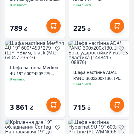
БК-330-1 з планкою
гребінчатий,
В наявності
В наявності
К-3714 (ТЦБ-0015330)
цільнометалевий
(P0001)
789
225
₴
₴
Шафа настінна Merlion
Шафа настінна ADAL
4U 19" 600*450*279
PANO 300х200х130, IP65,
(Ш*Г*В)мм, black (Ml3-
В наявності
Бокс ударостійкий из
В наявності
6404 / 23523)
ABS пластика (144841 /
108876)
3 861
715
₴
₴