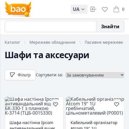
UA
0
items i
Знайти
Каталог
Мережеве обладнання
Пасивне мережеве о
Шафи та аксесуари
Фільтр
Сортувати за:
Шафа настінна Ipcom
Кабельний організатор
антивандальний ящик
Atcom 19" 1U