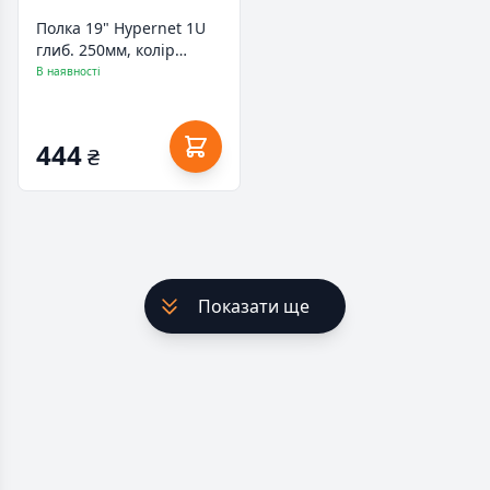
Полка 19" Hypernet 1U
глиб. 250мм, колір
чорний (CS-250-1U-
В наявності
BLACK)
444
₴
Показати ще