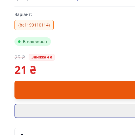
Варіант:
(bc1199110114)
В наявності
25 ₴
Знижка 4 ₴
21 ₴
Цена: