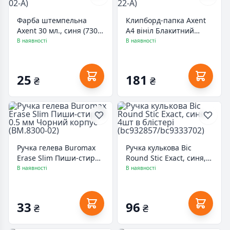
Фарба штемпельна
Клипборд-папка Axent
Axent 30 мл., синя (7301-
А4 вініл Блакитний
02-A)
(2512-22-A)
В наявності
В наявності
25
181
₴
₴
Ручка гелева Buromax
Ручка кулькова Bic
Erase Slim Пиши-стирай
Round Stic Exact, синя,
0.5 мм Чорний корпус
4шт в блістері
В наявності
В наявності
(BM.8300-02)
(bc932857/bc9333702)
33
96
₴
₴