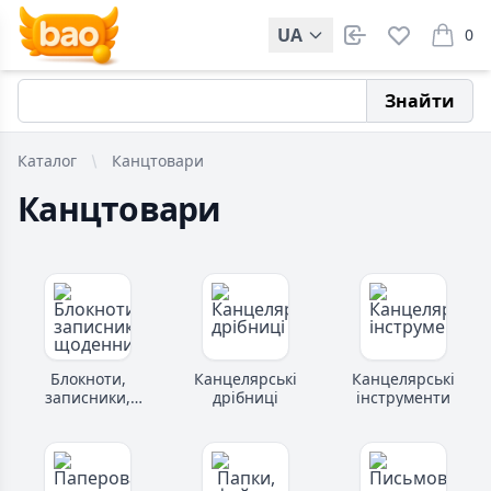
UA
0
items i
Знайти
Каталог
Канцтовари
Канцтовари
Блокноти,
Канцелярські
Канцелярські
записники,
дрібниці
інструменти
щоденники