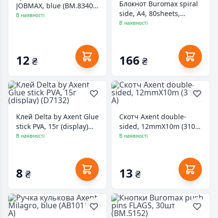
Блокнот Buromax spiral
JOBMAX, blue (BM.8340-
side, А4, 80sheets,
02)
В наявності
Barocco, square, blue
В наявності
(BM.2446-614)
12
166
₴
₴
Клей Delta by Axent Glue
Скотч Axent double-
stick PVA, 15г (display)
sided, 12mmХ10m (3100-
(D7132)
А)
В наявності
В наявності
8
13
₴
₴