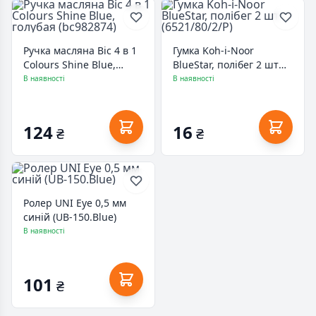
Ручка масляна Bic 4 в 1
Гумка Koh-i-Noor
Colours Shine Blue,
BlueStar, полібег 2 шт
голубая (bc982874)
(6521/80/2/P)
В наявності
В наявності
124
16
₴
₴
Ролер UNI Eye 0,5 мм
синій (UB-150.Blue)
В наявності
101
₴