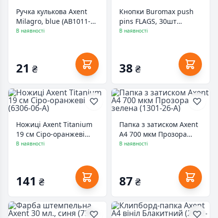
Ручка кулькова Axent
Кнопки Buromax push
Milagro, blue (AB1011-
pins FLAGS, 30шт
02-А)
(BM.5152)
В наявності
В наявності
21
38
₴
₴
Ножиці Axent Titanium
Папка з затиском Axent
19 см Сіро-оранжеві
A4 700 мкм Прозора
(6306-06-A)
зелена (1301-26-A)
В наявності
В наявності
141
87
₴
₴