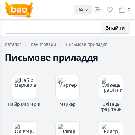
UA
0
items i
Знайти
Каталог
Канцтовари
Письмове приладдя
Письмове приладдя
Набір маркерів
Маркер
Олівець
графітний