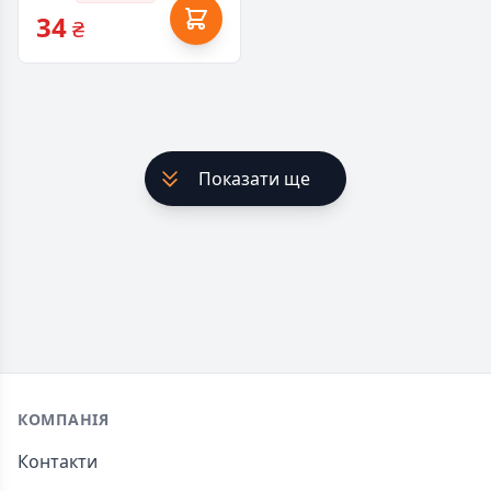
34
₴
Показати ще
Footer
КОМПАНІЯ
Контакти