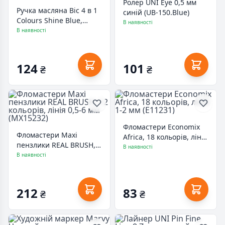
Ролер UNI Eye 0,5 мм
Ручка масляна Bic 4 в 1
синій (UB-150.Blue)
Colours Shine Blue,
В наявності
голубая (bc982874)
В наявності
124
101
₴
₴
Фломастери Economix
Фломастери Maxi
Africa, 18 кольорів, лінія
пензлики REAL BRUSH,
1-2 мм (E11231)
В наявності
12 кольорів, лінія 0,5-6
В наявності
мм (MX15232)
212
83
₴
₴