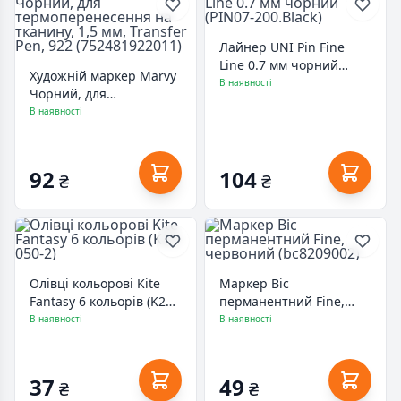
Лайнер UNI Pin Fine
Line 0.7 мм чорний
Художній маркер Marvy
(PIN07-200.Black)
В наявності
Чорний, для
термоперенесення на
В наявності
тканину, 1,5 мм,
Transfer Pen, 922
(752481922011)
92
104
₴
₴
Олівці кольорові Kite
Маркер Bic
Fantasy 6 кольорів (K22-
перманентний Fine,
050-2)
червоний (bc8209002)
В наявності
В наявності
37
49
₴
₴