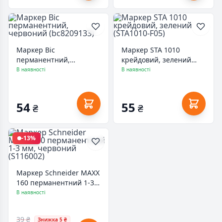
Маркер Bic
Маркер STA 1010
перманентний,
крейдовий, зелений
червоний (bc8209133)
(STA1010-F05)
В наявності
В наявності
54
55
₴
₴
-13%
Маркер Schneider MAXX
160 перманентний 1-3
мм, червоний (S116002)
В наявності
39 ₴
Знижка 5 ₴