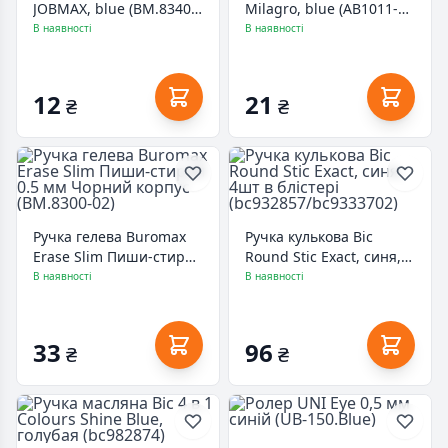
JOBMAX, blue (BM.8340-
Milagro, blue (AB1011-
02)
02-А)
В наявності
В наявності
12
21
₴
₴
Ручка гелева Buromax
Ручка кулькова Bic
Erase Slim Пиши-стирай
Round Stic Exact, синя,
0.5 мм Чорний корпус
4шт в блістері
В наявності
В наявності
(BM.8300-02)
(bc932857/bc9333702)
33
96
₴
₴