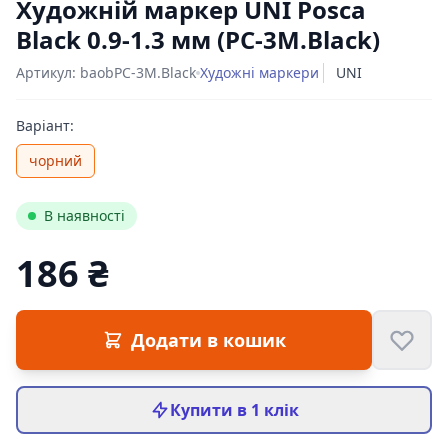
Художній маркер UNI Posca
Black 0.9-1.3 мм (PC-3M.Black)
Артикул: baobPC-3M.Black
Художні маркери
UNI
Варіант:
чорний
В наявності
186 ₴
Цена:
Додати в кошик
Купити в 1 клік