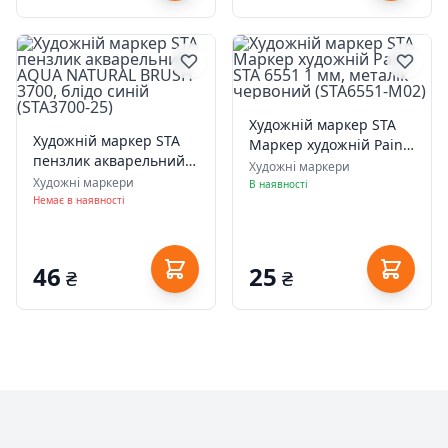
Художній маркер STA
Художній маркер STA
Маркер художній Paint
пензлик акварельний
STA 6551 1 мм, металік
Художні маркери
AQUA NATURAL BRUSH
Художні маркери
червоний (STA6551-
В наявності
3700, блідо синій
Немає в наявності
M02)
(STA3700-25)
46
25
₴
₴