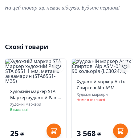
На цей товар ще немає відгуків. Будьте першим!
Схожі товари
Художній маркер Arrtx
Спиртові Alp ASM-
Художній маркер STA
0290B 90 кольорів
Художні маркери
Маркер художній Paint
(LC302475)
Немає в наявності
STA 6551 1 мм, металік
Художні маркери
аквамарин (STA6551-
В наявності
M35)
25
3 568
₴
₴