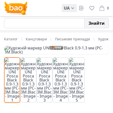
UA
0
items i
Знайти
Каталог
Канцтовари
Письмове приладдя
Художні