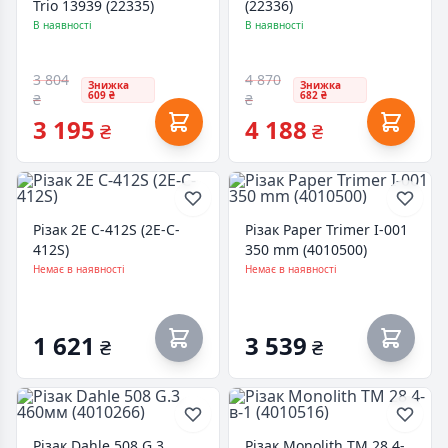
Trio 13939 (22335)
(22336)
В наявності
В наявності
3 804
4 870
Знижка
Знижка
609 ₴
682 ₴
₴
₴
3 195
4 188
₴
₴
Різак 2E C-412S (2E-C-
Різак Paper Trimer I-001
412S)
350 mm (4010500)
Немає в наявності
Немає в наявності
1 621
3 539
₴
₴
Різак Dahle 508 G.3
Різак Monolith TM 28 4-