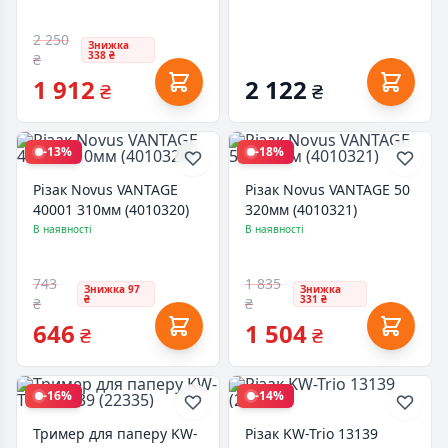
2 250
Знижка
338 ₴
₴
1 912
2 122
₴
₴
-13%
-18%
Різак Novus VANTAGE
Різак Novus VANTAGE 50
40001 310мм (4010320)
320мм (4010321)
В наявності
В наявності
743
1 835
Знижка 97
Знижка
₴
331 ₴
₴
₴
646
1 504
₴
₴
-16%
-14%
Тример для паперу KW-
Різак KW-Trio 13139