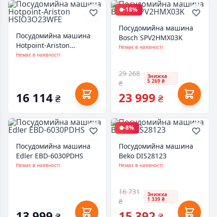
-18%
Посудомийна машина
Посудомийна машина
Bosch SPV2HMX03K
Hotpoint-Ariston
Немає в наявності
HSIO3O23WFE
Немає в наявності
29 268
Знижка
5 269 ₴
₴
16 114
23 999
₴
₴
-8%
Посудомийна машина
Посудомийна машина
Edler EBD-6030PDHS
Beko DIS28123
Немає в наявності
Немає в наявності
16 731
Знижка
1 339 ₴
₴
13 999
15 392
₴
₴