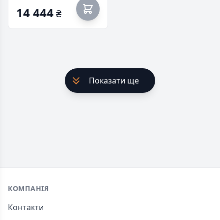
14 444
₴
Показати ще
Footer
КОМПАНІЯ
Контакти