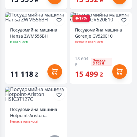
-17%
Посудомийна машина
Посудомийна машина
Hansa ZWM556BH
Gorenje GV520E10
В наявності
Немає в наявності
18 604
Знижка
3 105 ₴
₴
11 118
15 499
₴
₴
Посудомийна машина
Hotpoint-Ariston
HSIC3T127C
Немає в наявності