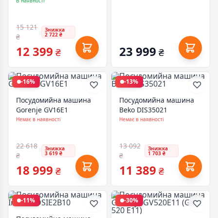
60138 RBI
В наявності
15 121
Знижка
2 722 ₴
₴
12 399
23 999
₴
₴
-16%
-13%
Посудомийна машина
Посудомийна машина
Gorenje GV16E1
Beko DIS35021
Немає в наявності
Немає в наявності
22 618
13 092
Знижка
Знижка
3 619 ₴
1 703 ₴
₴
₴
18 999
11 389
₴
₴
-11%
-30%