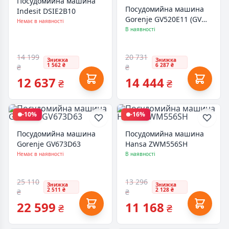
Посудомийна машина
Посудомийна машина
Indesit DSIE2B10
Gorenje GV520E11 (GV
Немає в наявності
520 E11)
В наявності
14 199
20 731
Знижка
Знижка
1 562 ₴
6 287 ₴
₴
₴
12 637
14 444
₴
₴
-10%
-16%
Посудомийна машина
Посудомийна машина
Gorenje GV673D63
Hansa ZWM556SH
Немає в наявності
В наявності
25 110
13 296
Знижка
Знижка
2 511 ₴
2 128 ₴
₴
₴
22 599
11 168
₴
₴