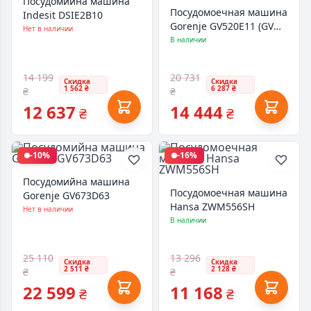
Посудомийна машина
Посудомоечная машина
Indesit DSIE2B10
Gorenje GV520E11 (GV
Нет в наличии
520 E11)
В наличии
14 199
20 731
Скидка
Скидка
1 562 ₴
6 287 ₴
₴
₴
12 637
14 444
₴
₴
-10%
-16%
Посудомийна машина
Посудомоечная машина
Gorenje GV673D63
Hansa ZWM556SH
Нет в наличии
В наличии
25 110
13 296
Скидка
Скидка
2 511 ₴
2 128 ₴
₴
₴
22 599
11 168
₴
₴