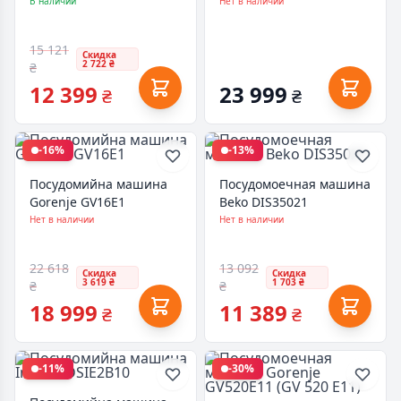
60138 RBI
В наличии
Нет в наличии
15 121
Скидка
2 722 ₴
₴
12 399
23 999
₴
₴
-16%
-13%
Посудомийна машина
Посудомоечная машина
Gorenje GV16E1
Beko DIS35021
Нет в наличии
Нет в наличии
22 618
13 092
Скидка
Скидка
3 619 ₴
1 703 ₴
₴
₴
18 999
11 389
₴
₴
-11%
-30%