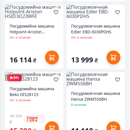
Посудомийна машина
Посудомоечная машина
Hotpoint-Ariston
Edler EBD-6030PDHS
HSIO3O23WFE
Нет в наличии
Нет в наличии
16 114
13 999
₴
₴
-8%
Посудомийна машина
Посудомоечная машина
Beko DIS28123
Hansa ZWM556BH
Нет в наличии
В наличии
16 731
Скидка
1 339 ₴
₴