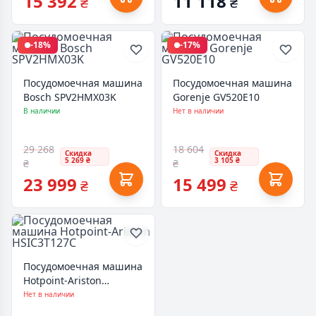
15 392
11 118
₴
₴
-18%
-17%
Посудомоечная машина
Посудомоечная машина
Bosch SPV2HMX03K
Gorenje GV520E10
В наличии
Нет в наличии
29 268
18 604
Скидка
Скидка
5 269 ₴
3 105 ₴
₴
₴
23 999
15 499
₴
₴
Посудомоечная машина
Hotpoint-Ariston
HSIC3T127C
Нет в наличии