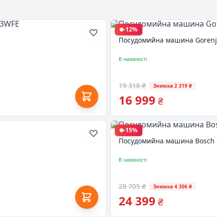
-12%
Посудомийна машина Gorenje
В наявності
19 318 ₴
Знижка 2 319 ₴
16 999
₴
-15%
Посудомийна машина Bosch
В наявності
28 705 ₴
Знижка 4 306 ₴
24 399
₴