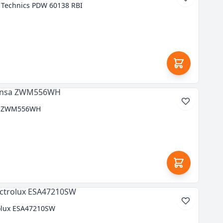
Technics PDW 60138 RBI
a ZWM556WH
olux ESA47210SW