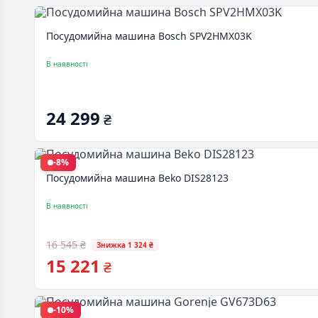
Посудомийна машина Bosch SPV2HMX03K
В наявності
24 299
₴
-8%
Посудомийна машина Beko DIS28123
В наявності
16 545 ₴
Знижка 1 324 ₴
15 221
₴
-10%