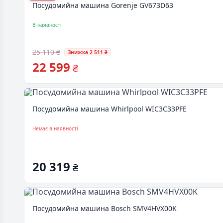
Посудомийна машина Gorenje GV673D63
В наявності
25 110 ₴
Знижка 2 511 ₴
22 599
₴
Посудомийна машина Whirlpool WIC3C33PFE
Немає в наявності
20 319
₴
Посудомийна машина Bosch SMV4HVX00K