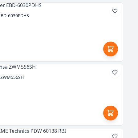
EBD-6030PDHS
a ZWM556SH