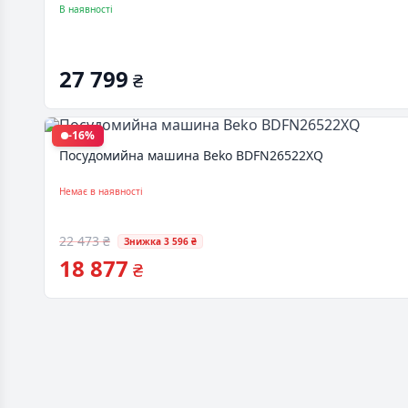
В наявності
27 799
₴
-16%
Посудомийна машина Beko BDFN26522XQ
Немає в наявності
22 473 ₴
Знижка 3 596 ₴
18 877
₴