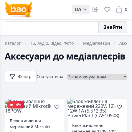
UA
0
items i
Знайти
Каталог
ТБ, Аудіо, Відео, Фото
Медіаплеєри
Аксес
Аксесуари до медіаплеєрів
Фільтр
Сортувати за:
-14%
Блок живлення
Блок живлення
мережевий Mikrotik
мережевий 220V, 12V