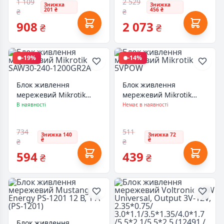
1 109
2 529
Знижка
Знижка
201 ₴
456 ₴
₴
₴
908
2 073
₴
₴
-19%
-14%
Блок живлення
Блок живлення
мережевий Mikrotik
мережевий Mikrotik
SAW30-240-1200GR2A
5VPOW
В наявності
Немає в наявності
734
511
Знижка 140
Знижка 72
₴
₴
₴
₴
594
439
₴
₴
Блок живлення