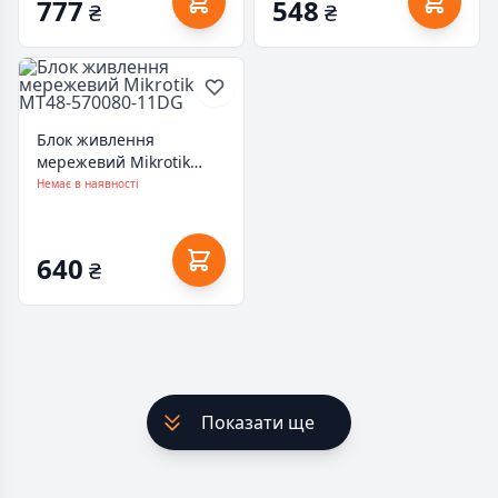
777
548
₴
₴
YT-UPS30W)
Блок живлення
мережевий Mikrotik
MT48-570080-11DG
Немає в наявності
640
₴
Показати ще