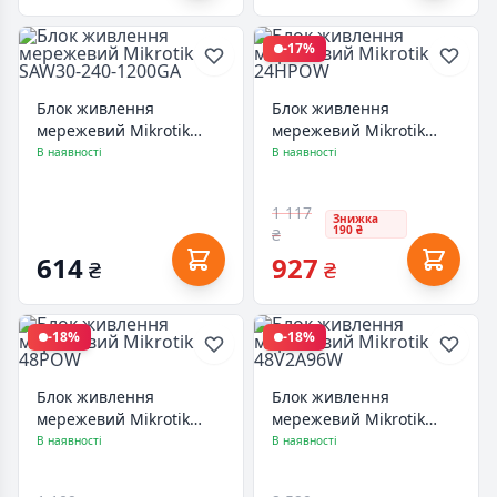
-17%
Блок живлення
Блок живлення
мережевий Mikrotik
мережевий Mikrotik
SAW30-240-1200GA
24HPOW
В наявності
В наявності
1 117
Знижка
190 ₴
₴
614
927
₴
₴
-18%
-18%
Блок живлення
Блок живлення
мережевий Mikrotik
мережевий Mikrotik
48POW
48V2A96W
В наявності
В наявності