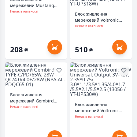
мережевий Mustang
Energy PS-1201 12 В, 1 А
Немає в наявності
Блок живлення
(PS-1201)
мережевий Voltronic
18W Universal, Output
Немає в наявності
3V-12V, 2.35*0.75/
3.0*1.1/3.5*1.35/4.0*1.7
/5.5*2.1/5.5*2.5 (12491 /
208
510
₴
₴
YT-UPS18W)
Блок живлення
мережевий Gembird
Блок живлення
TYPE-C/PD/65W, 28W
Немає в наявності
мережевий Voltronic
QC/4.0/4.0+/28W (NPA-
30W Universal, Output
Немає в наявності
AC-PDQC65-01)
3V-12V, 2.35*0.75/
3.0*1.1/3.5*1.35/4.0*1.7
/5.5*2.1/5.5*2.5 (13056 /