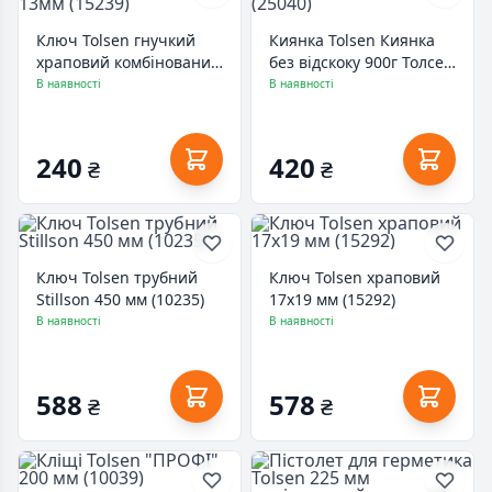
Ключ Tolsen гнучкий
Киянка Tolsen Киянка
храповий комбінований
без відскоку 900г Толсен
13мм (15239)
(25040)
В наявності
В наявності
240
420
₴
₴
Ключ Tolsen трубний
Ключ Tolsen храповий
Stillson 450 мм (10235)
17х19 мм (15292)
В наявності
В наявності
588
578
₴
₴