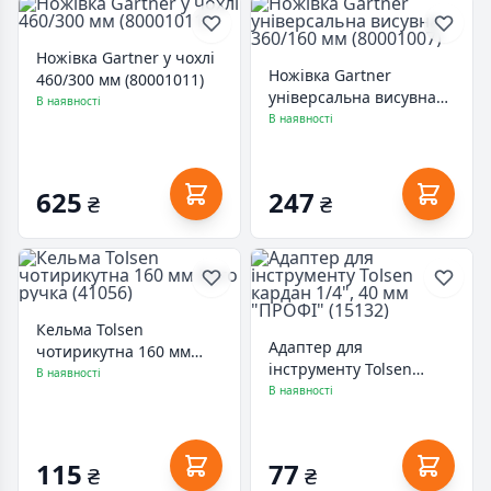
Ножівка Gartner у чохлі
Ножівка Gartner
460/300 мм (80001011)
універсальна висувна
В наявності
360/160 мм (80001007)
В наявності
625
247
₴
₴
Кельма Tolsen
Адаптер для
чотирикутна 160 мм
інструменту Tolsen
Ерго ручка (41056)
В наявності
кардан 1/4", 40 мм
В наявності
"ПРОФІ" (15132)
115
77
₴
₴