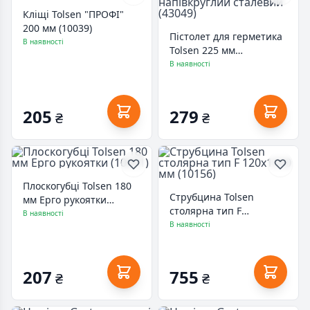
Кліщі Tolsen "ПРОФІ"
200 мм (10039)
Пістолет для герметика
В наявності
Tolsen 225 мм
напівкруглий сталевий
В наявності
(43049)
205
279
₴
₴
Плоскогубці Tolsen 180
Струбцина Tolsen
мм Ерго рукоятки
столярна тип F
(10001)
В наявності
120х1000 мм (10156)
В наявності
207
755
₴
₴