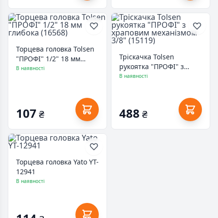
Торцева головка Tolsen
Тріскачка Tolsen
"ПРОФІ" 1/2" 18 мм
рукоятка "ПРОФІ" з
глибока (16568)
В наявності
храповим механізмом
В наявності
3/8" (15119)
107
488
₴
₴
Торцева головка Yato YT-
12941
В наявності