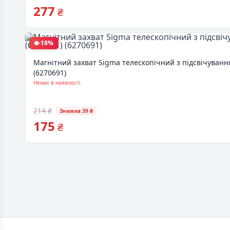
277
₴
-18%
Магнітний захват Sigma телескопічний з підсвічуванн
(6270691)
Немає в наявності
214 ₴
Знижка 39 ₴
175
₴
Footer