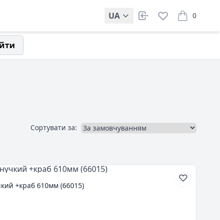
UA
0
items in car
йти
Сортувати за:
чкий +краб 610мм (66015)