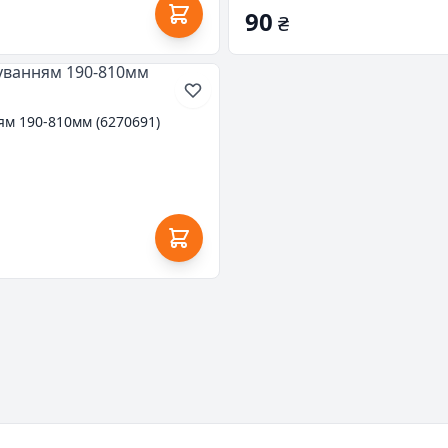
90
₴
ям 190-810мм (6270691)