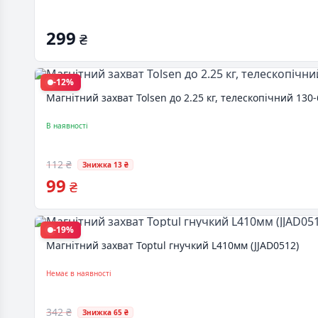
299
₴
-12%
Магнітний захват Tolsen до 2.25 кг, телескопічний 130-
В наявності
112 ₴
Знижка 13 ₴
99
₴
-19%
Магнітний захват Toptul гнучкий L410мм (JJAD0512)
Немає в наявності
342 ₴
Знижка 65 ₴