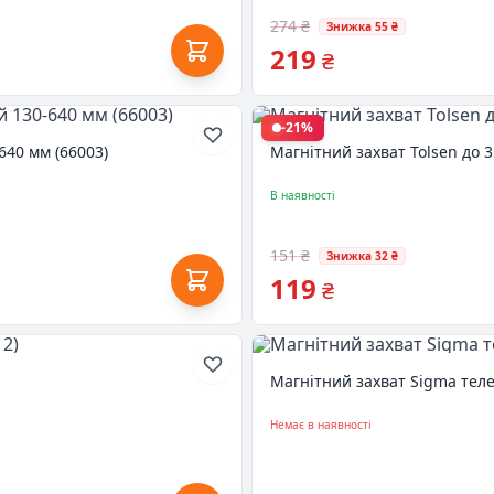
274 ₴
Знижка 55 ₴
219
₴
-21%
640 мм (66003)
Магнітний захват Tolsen до 3
В наявності
151 ₴
Знижка 32 ₴
119
₴
Магнітний захват Sigma теле
Немає в наявності