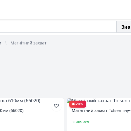
Зна
и
Магнітний захват
-20%
10мм (66020)
Магнітний захват Tolsen гну
В наявності