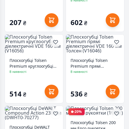
VDE 200 мм (V16008)
В наявності
207
602
₴
₴
Плоскогубці Tolsen
Плоскогубці Tolsen
Premium круглоогубці
Premium прямі
діелектричні VDE 160
діелектричні VDE 160
В наявності
В наявності
мм (V16056)
мм Толсен (V16046)
514
536
₴
₴
-20%
Плоскогубці Tolsen 200
Плоскогубці DeWALT
мм Ерго рукоятки