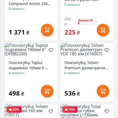
Compound Action 230
(10002)
В наявності
мм (DWHT0-70277)
В наявності
280
Знижка 55
₴
₴
1 371
225
₴
₴
Плоскогубці Toptul
Плоскогубці Tolsen
подовжені 160мм 6"
Premium діелектричні
(DFBB2206)
VDE 180 мм (V16007)
В наявності
В наявності
498
536
₴
₴
-22%
-15%