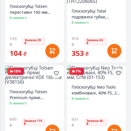
Плоскогубці Tolsen
Плоскогубці Total
переставні 160 мм
подовжені губки,
(10311)
В наявності
посилені L=160мм.
В наявності
(THT220606S)
133
416
Знижка 29
Знижка 63
₴
₴
₴
₴
104
353
₴
₴
-18%
-7%
Плоскогубці Neo Tools
Плоскогубці Tolsen
комбіновані, 40% FS, 200
Premium прямі
мм, CrNi (01-153)
В наявності
діелектричні VDE 160
В наявності
мм (V38156)
655
621
Знижка 119
Знижка 46
₴
₴
₴
₴