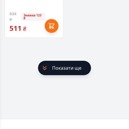
634
Знижка 123
₴
₴
511
₴
Показати ще
Footer