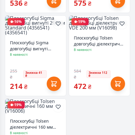
536
575
₴
₴
-16%
-19%
Плоскогубці Tolsen
Плоскогубці Sigma
довгогубці діелектричні
довгогубці вигнуті
VDE 200 мм (V16098)
В наявності
200мм Standard
В наявності
(4356541) (4356541)
255
584
Знижка 41
Знижка 112
₴
₴
₴
₴
214
472
₴
₴
-19%
Плоскогубці Tolsen
діелектричні 160 мм
(V16006)
В наявності