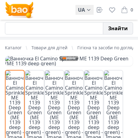
UA
0
items i
Знайти
Каталог
Товари для дітей
Гігієна та засоби по догляду