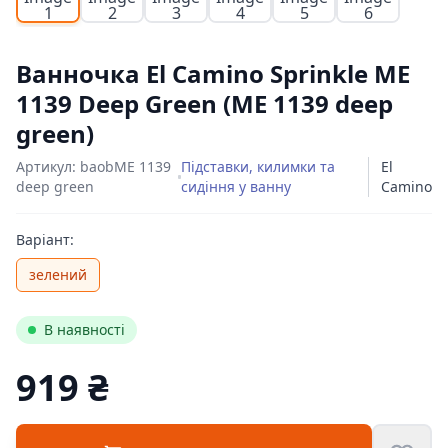
Ванночка El Camino Sprinkle ME
1139 Deep Green (ME 1139 deep
green)
Артикул: baobME 1139
Підставки, килимки та
El
deep green
сидіння у ванну
Camino
Варіант:
зелений
В наявності
919 ₴
Цена: