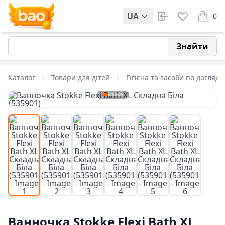
UA
0
items i
Знайти
Каталог
Товари для дітей
Гігієна та засоби по догляду
Ванночка Stokke Flexi Bath XL