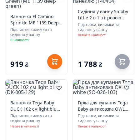
Сидіння у ванну Smoby
Ванночка El Camino
Little 2 в 1 з ігровою
Sprinkle ME 1139 Deep
панеллю (140404)
Підставки, килимки та
Green (ME 1139 deep
Підставки, килимки та
сидіння у ванну
сидіння у ванну
green)
Немає в наявності
В наявності
919
1 788
₴
₴
Ванночка Tega Baby
Гірка для купання Tega
DUCK 102 см light blue
Baby антиковзка OWLS
(DK-005-129)
white (SO-026-103)
Підставки, килимки та
Підставки, килимки та
сидіння у ванну
сидіння у ванну
Немає в наявності
Немає в наявності