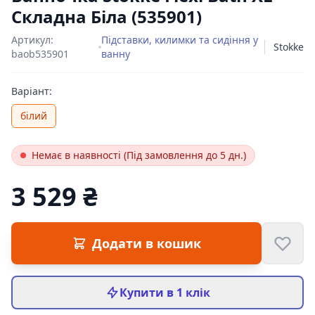
Складна Біла (535901)
Артикул:
Підставки, килимки та сидіння у
Stokke
baob535901
ванну
Варіант:
білий
Немає в наявності (Під замовлення до 5 дн.)
3 529 ₴
Цена:
Додати в кошик
Купити в 1 клік