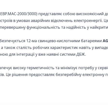
EBP.MAC-2000/3000) представляє собою високоякісний д
строїв в умовах аварійних відключень електроенергії. Ц
еревершену функціональність та надійність у найкрити
забезпечується 12-ма свинцево-кислотними батареями
A
и, а також сталість робочих характеристик навіть у випа
льною для інтеграції у вже наявні системи ДБЖ.
печує високу герметичність та мінімізує потребу у сер
ів. Це рішення предоставляє безперебійну електронну п