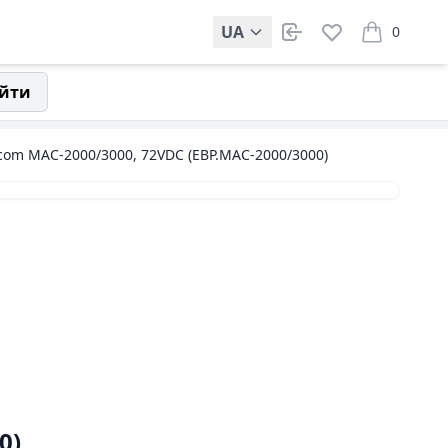
UA
0
items in car
йти
om MAC-2000/3000, 72VDC (EBP.MAC-2000/3000)
0)