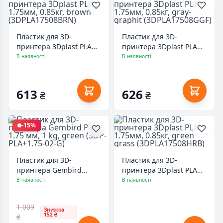
Пластик для 3D-
Пластик для 3D-
принтера 3Dplast PLA
принтера 3Dplast PLA
1.75мм, 0.85кг, brown
1.75мм, 0.85кг, gray-
В наявності
В наявності
(3DPLA17508BRN)
graphit
(3DPLA17508GGF)
613
626
₴
₴
-15%
Пластик для 3D-
Пластик для 3D-
принтера Gembird
принтера 3Dplast PLA
PLA+, 1.75 мм, 1 kg,
1.75мм, 0.85кг, green
В наявності
В наявності
green (3DP-PLA+1.75-02-
grass (3DPLA17508HRB)
G)
1 009
Знижка
152 ₴
₴