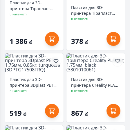
Пластик для 3D-
Пластик для 3D-
принтера Тірапласт
принтера Тірапласт
PETG 1.75мм, 3кг, white
В наявності
PETG 1.75мм, 0.75кг,
В наявності
(25068)
coyote (24652)
1 386
378
₴
₴
Пластик для 3D-
Пластик для 3D-
принтера 3Dplast PETG
принтера Creality PLA
1.75мм, 0.85кг, turquoise
1кг, 1.75мм, black
В наявності
В наявності
(3DPTG17508TRQ)
(3301010061)
519
867
₴
₴