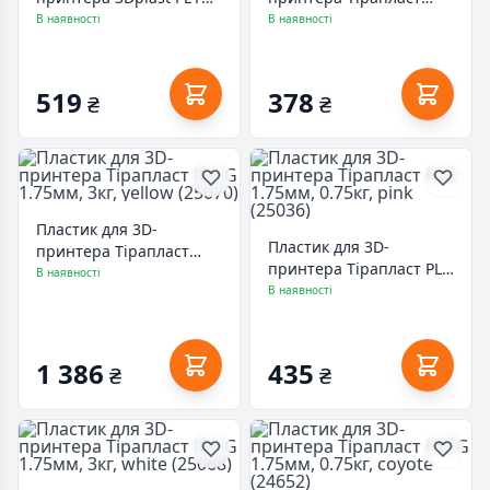
1.75мм, 0.85кг, pink
PETG 1.75мм, 0.75кг,
В наявності
В наявності
(3DPTG17508PNC)
pink (25048)
519
378
₴
₴
Пластик для 3D-
Пластик для 3D-
принтера Тірапласт
принтера Тірапласт PLA
PETG 1.75мм, 3кг, yellow
В наявності
1.75мм, 0.75кг, pink
В наявності
(25070)
(25036)
1 386
435
₴
₴