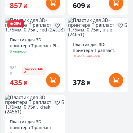
857
609
₴
₴
-25%
Пластик для 3D-
Пластик для 3D-
принтера Тірапласт PLA
принтера Тірапласт
1.75мм, 0.75кг, red
В наявності
PETG 1.75мм, 0.75кг,
Немає в наявності
(24938)
blue (24651)
581
Знижка 146
₴
₴
435
378
₴
₴
Пластик для 3D-
принтера Тірапласт