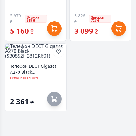
5 979
3 826
Знижка
Знижка
819 ₴
727 ₴
₴
₴
5 160
3 099
₴
₴
Телефон DECT Gigaset
A270 Black
(S30852H2812R601)
Немає в наявності
2 361
₴