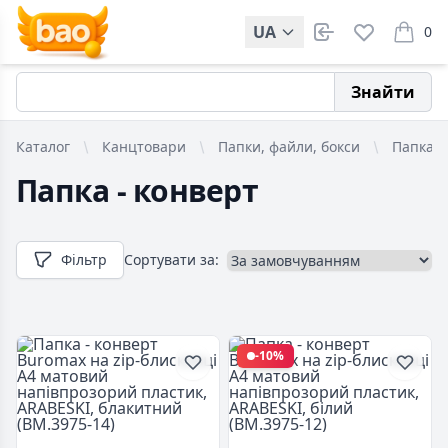
UA
0
items i
Знайти
Каталог
Канцтовари
Папки, файли, бокси
Папка -
Папка - конверт
Фільтр
Сортувати за:
-10%