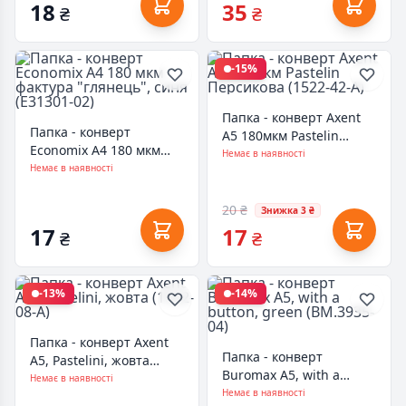
18
35
₴
₴
-15%
Папка - конверт Axent
Папка - конверт
А5 180мкм Pastelin
Economix А4 180 мкм
Персикова (1522-42-A)
Немає в наявності
фактура "глянець", синя
Немає в наявності
(E31301-02)
20 ₴
Знижка 3 ₴
17
17
₴
₴
-13%
-14%
Папка - конверт Axent
Папка - конверт
А5, Pastelini, жовта
Buromax А5, with a
(1522-08-A)
Немає в наявності
button, green (BM.3935-
Немає в наявності