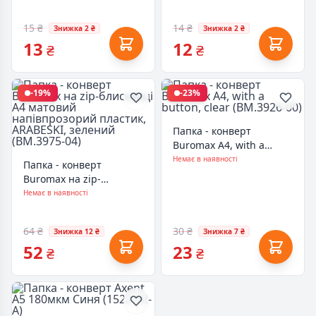
04)
15 ₴
14 ₴
Знижка 2 ₴
Знижка 2 ₴
13
12
₴
₴
-19%
-23%
Папка - конверт
Buromax А4, with a
button, clear (BM.3926-
Немає в наявності
Папка - конверт
00)
Buromax на zip-
блискавці А4 матовий
Немає в наявності
напівпрозорий пластик,
ARABESKI, зелений
64 ₴
30 ₴
Знижка 12 ₴
Знижка 7 ₴
(BM.3975-04)
52
23
₴
₴