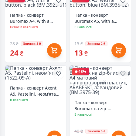
Папка - конверт
Папка - конверт
Buromax А4, with a
Buromax А5, with a
button, black (BM.3925-
button, blue (BM.3936-
Немає в наявності
В наявності
01)
02)
28 ₴
15 ₴
Знижка 4 ₴
Знижка 2 ₴
24
13
₴
₴
-13%
Папка - конверт Axent
А5, Pastelini, неом'ята
(1522-09-A)
В наявності
Папка - конверт
Buromax на zip-
блискавці А4 матовий
В наявності
напівпрозорий пластик,
ARABESKI, лавандовий
40 ₴
Знижка 5 ₴
(BM.3975-39)