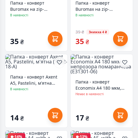
Папка - конверт
Папка - конверт
Buromax на zip-
Buromax на zip-
блискавці А4 матовий
блискавці А4 матовий
В наявності
В наявності
напівпрозорий пластик,
напівпрозорий пластик,
ARABESKI, блакитний
ARABESKI, білий
39 ₴
Знижка 4 ₴
(BM.3975-14)
(BM.3975-12)
35
35
₴
₴
Папка - конверт Axent
Папка - конверт
А5, Pastelini, м'ятна
Economix А4 180 мкм,
(1522-18-A)
В наявності
непрозора
Немає в наявності
помаранчева (E31301-
06)
14
17
₴
₴
-14%
-13%