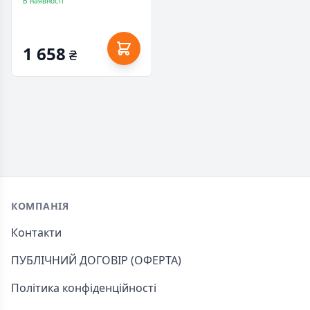
Pi Camera Module
В наявності
(18154)
1 658
₴
Footer
КОМПАНІЯ
Контакти
ПУБЛІЧНИЙ ДОГОВІР (ОФЕРТА)
Політика конфіденційності