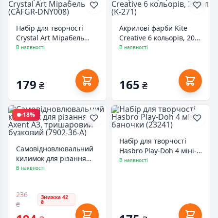
Набір для творчості
Акрилові фарби Kite
Crystal Art Мірабель
Creative 6 кольорів, 20
(CAFGR-DNY008)
мл (K-271)
В наявності
В наявності
179
165
₴
₴
-18%
Набір для творчості
Самовідновлювальний
Hasbro Play-Doh 4 міні-
килимок для різання
баночки (23241)
В наявності
Axent А3, тришаровий
В наявності
бузковий (7902-36-A)
236
Знижка 42
₴
₴