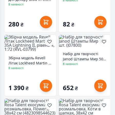
(HK24-071)
В наявності
dark, Блакитна, 30 мл
В наявності
(5997412761443)
280
82
₴
₴
Набір для творчості
Збірна модель Revell
Janod Штампы Мир 50
Літак Lockheed Martin F-
шт. (J07800)
В наявності
35A Lightning II, рівень
В наявності
4, 1:72 (RVL-03799)
1 390
652
₴
₴