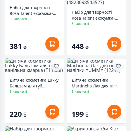
Набір для творчості
Набір для творчості
Rosa Talent екосумка-
Rosa Talent екосумка-
розмальовка, Flowers,
В наявності
розмальовка, Коти в
В наявності
38х42 см
шапках, 38х42 см
(4823098544623)
(4823098543527)
381
448
₴
₴
Дитяча косметика Lukky
Дитяча косметика
Бальзам для губ
Martinelia Лак для нігтів
ванільна хмарка
і наліпки YUMMY (12241)
В наявності
В наявності
(T11938)
220
199
₴
₴