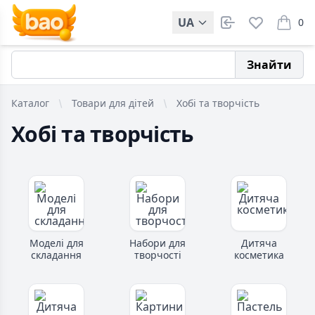
UA
0
items i
Знайти
Каталог
Товари для дітей
Хобі та творчість
Хобі та творчість
Моделі для
Набори для
Дитяча
складання
творчості
косметика