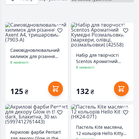
Самовідновлювальний
Набір для творчості
килимок для різання
Scentos Ароматний
Axent А4, тришаровий
В наявності
Кумедні Розмальовки
В наявності
(7903-A)
(маркери, олівці,
розмальовки) (42558)
125
132
₴
₴
Пастель Kite масляна,
Акрилові фарби Pentart
12 кольорів Hello Kitty
для декору Glow in the