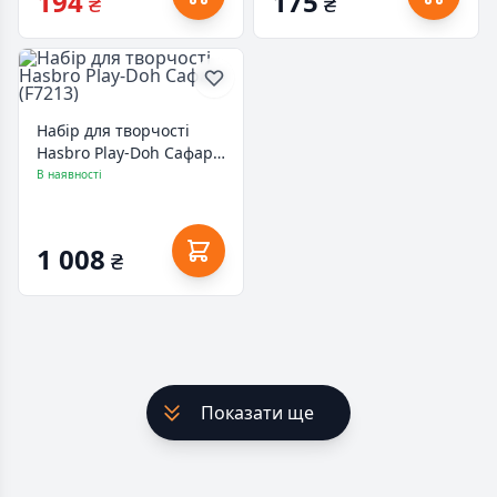
194
175
₴
₴
Набір для творчості
Hasbro Play-Doh Сафарі
(F7213)
В наявності
1 008
₴
Показати ще