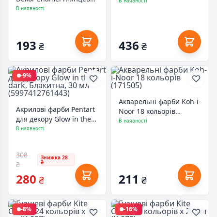
20 мл (230409)
В наявності
Біла, 100 мл
В наявності
(5997412795677)
193
436
₴
₴
-9%
Акварельні фарби Koh-i-
Акрилові фарби Pentart
Noor 18 кольорів
для декору Glow in the
(171505)
В наявності
dark, Блакитна, 30 мл
В наявності
(5997412761443)
308
Знижка 28
₴
₴
280
211
₴
₴
-8%
-16%