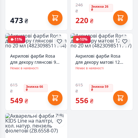
246
Знижка 26
₴
₴
473
220
₴
₴
-11%
-10%
Акрилові фарби Rosa
Акрилові фарби Rosa
для декору глянсові 9
для декору матові 12
кол по 20 мл
кол по 20 мл
Немає в наявності
Немає в наявності
(4823098511144)
(4823098511717)
615
615
Знижка 66
Знижка 59
₴
₴
₴
₴
549
556
₴
₴