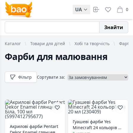
UA
0
items i
Знайти
Каталог
Товари для дітей
Хобі та творчість
Фарби
Фарби для малювання
Фільтр
Сортувати за:
Гуашеві фарби Yes
Акрилові фарби Pentart
Minecraft 24 кольорів по
Dekor Enamel глянцева,