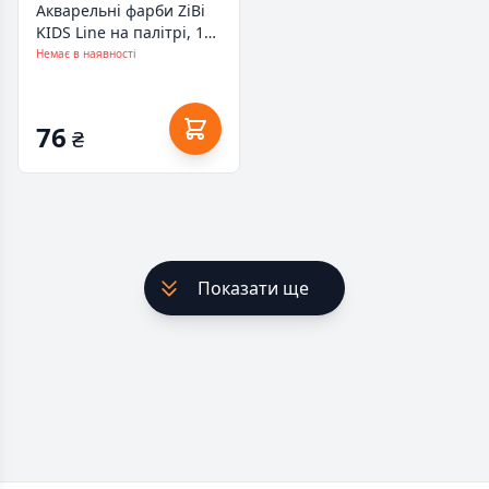
Акварельні фарби ZiBi
KIDS Line на палітрі, 12
кол. натур. пензель
Немає в наявності
фіолетові (ZB.6558-07)
76
₴
Показати ще