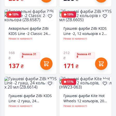
-18%
-19%
Акварельні фарби ZiBi
Гуашеві фарби ZiBi KIDS
KIDS Line -2 Classic 24
Line -2, 12 кольорів х 20
кольора (ZB.6587)
мл (ZB.6605)
Немає в наявності
Немає в наявності
168
212
Знижка 31
Знижка 41
₴
₴
₴
₴
137
171
₴
₴
-11%
Гуашеві фарби ZiBi KIDS
Гуашеві фарби Kite Hot
Line -2 гуаш, 24
Wheels 12 кольорів, 20
кольорів х 20 мл
мл (HW23-063)
Немає в наявності
Немає в наявності
(ZB.6614)