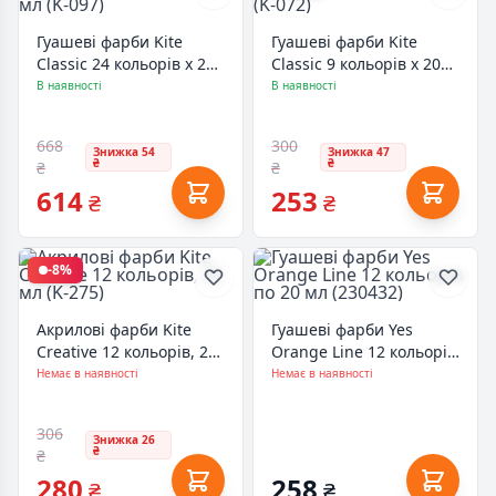
Гуашеві фарби Kite
Гуашеві фарби Kite
Classic 24 кольорів х 20
Classic 9 кольорів х 20
мл (K-097)
мл (K-072)
В наявності
В наявності
668
300
Знижка 54
Знижка 47
₴
₴
₴
₴
614
253
₴
₴
-8%
Акрилові фарби Kite
Гуашеві фарби Yes
Creative 12 кольорів, 20
Orange Line 12 кольорів
мл (K-275)
по 20 мл (230432)
Немає в наявності
Немає в наявності
306
Знижка 26
₴
₴
280
258
₴
₴