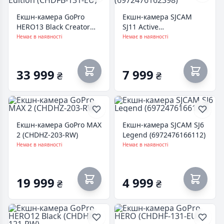
Екшн-камера GoPro
Екшн-камера SJCAM
HERO13 Black Creator
SJ11 Active
Edition (CHDFB-131-EU)
(6972476162398)
Немає в наявності
Немає в наявності
33 999
7 999
₴
₴
Екшн-камера GoPro MAX
Екшн-камера SJCAM SJ6
2 (CHDHZ-203-RW)
Legend (6972476166112)
Немає в наявності
Немає в наявності
19 999
4 999
₴
₴