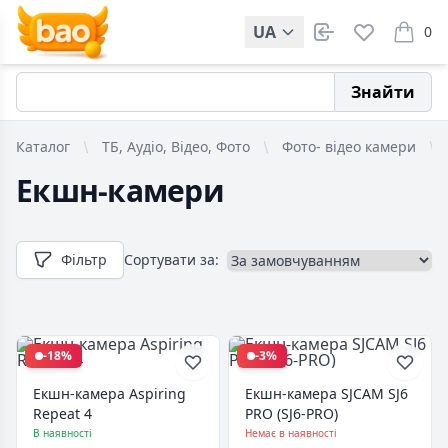
UA
0
items i
Знайти
Каталог
ТБ, Аудіо, Відео, Фото
Фото- відео камери
Екшн-камери
Фільтр
Сортувати за:
-18%
-3%
Екшн-камера Aspiring
Екшн-камера SJCAM SJ6
Repeat 4
PRO (SJ6-PRO)
В наявності
Немає в наявності