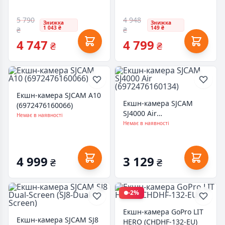
5 790
4 948
Знижка
Знижка
1 043 ₴
149 ₴
₴
₴
4 747
4 799
₴
₴
Екшн-камера SJCAM A10
Екшн-камера SJCAM
(6972476160066)
SJ4000 Air
Немає в наявності
(6972476160134)
Немає в наявності
4 999
3 129
₴
₴
-2%
Екшн-камера GoPro LIT
Екшн-камера SJCAM SJ8
HERO (CHDHF-132-EU)