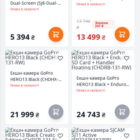
Dual-Screen (SJ8-Dual-
Немає в наявності
Screen)
Немає в наявності
13 746
Знижка
247 ₴
₴
5 394
13 499
₴
₴
Екшн-камера GoPro
Екшн-камера GoPro
HERO13 Black (CHDHX-
HERO13 Black + Enduro +
131-RW)
Немає в наявності
SD Card + Handler
Немає в наявності
Floating (CHDRB-131-RW)
21 999
24 743
₴
₴