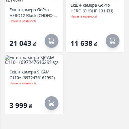
Екшн-камера GoPro
Екшн-камера GoPro
HERO (CHDHF-131-EU)
HERO12 Black (CHDHX-
Немає в наявності
121-RW)
Немає в наявності
21 043
11 638
₴
₴
Екшн-камера SJCAM
C110+ (6972476162992)
Немає в наявності
3 999
₴