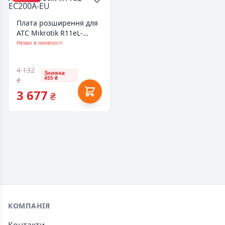
Плата розширення для
АТС Mikrotik R11eL-
EC200A-EU
Немає в наявності
4 132
Знижка
455 ₴
₴
3 677
₴
Footer
КОМПАНІЯ