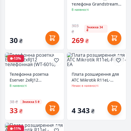
телефона Grandstream
European Style Power
В наявності
Supply 5V/0.6A
(5V/0.6A_EU_PSU)
303
Знижка 34
₴
₴
30
269
₴
₴
-13%
Телефонна розетка
Плата розширення для
Eserver 2xRJ12
АТС Mikrotik R11eL-
телефонная (WT-6010)
FG621-EA
В наявності
Немає в наявності
38 ₴
Знижка 5 ₴
33
4 343
₴
₴
-11%